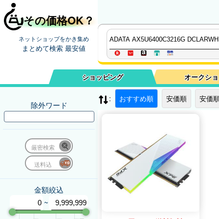
その価格OK？
ネットショップをかき集め
まとめて検索 最安値
ショッピング
オークショ
:
おすすめ順
安価順
安価順
除外ワード
厳密検索
送料込
金額絞込
~