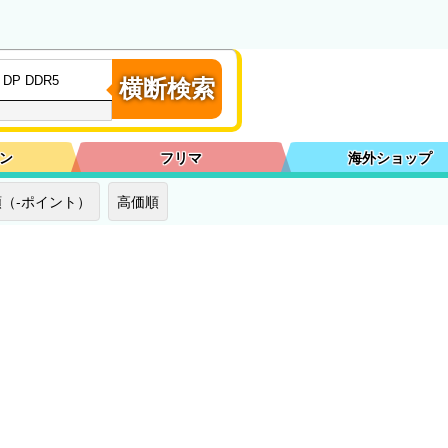
横断検索
ン
フリマ
海外ショップ
（-ポイント）
高価順