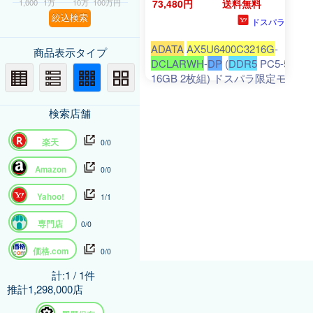
1,000
1万
10万
100万円
73,480円
送料無料
絞込検索
ドスパラ
ADATA
AX5U6400C3216G
-
商品表示タイプ
DCLARWH
-
DP
(
DDR5
PC5-51200
16GB 2枚組) ドスパラ限定モデル
検索店舗
楽天
0/0
Amazon
0/0
Yahoo!
1/1
専門店
0/0
価格.com
0/0
計:1 / 1件
推計1,298,000店