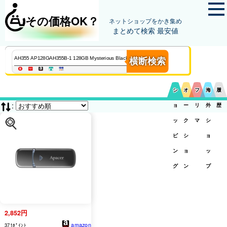
その価格OK？
ネットショップをかき集め
まとめて検索 最安値
横断検索
シ
オ
フ
海
履
:
ョ
ー
リ
外
歴
ッ
ク
マ
シ
ピ
シ
ョ
ン
ョ
ッ
グ
ン
プ
2,852円
amazon
371ﾎﾟｲﾝﾄ