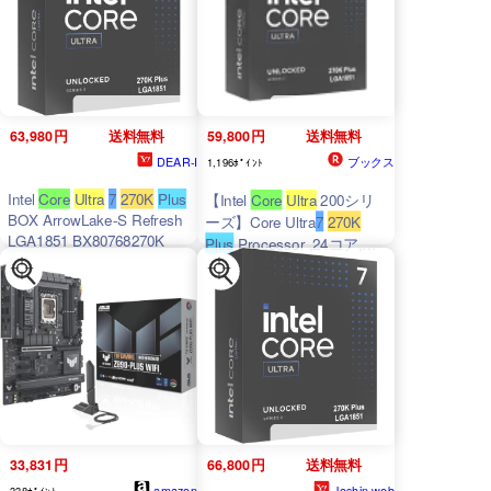
BX80768270K
63,980円
送料無料
59,800円
送料無料
DEAR-I
ブックス
1,196ﾎﾟｲﾝﾄ
Intel
Core
Ultra
7
270K
Plus
【Intel
Core
Ultra
200シリ
BOX ArrowLake-S Refresh
ーズ】Core Ultra
7
270K
LGA1851 BX80768270K
Plus
Processor ,24コア,
36Mスマートキャッシュ
L3, LGA1851, 日本国内正規
品
33,831円
66,800円
送料無料
amazon
Joshin web
338ﾎﾟｲﾝﾄ