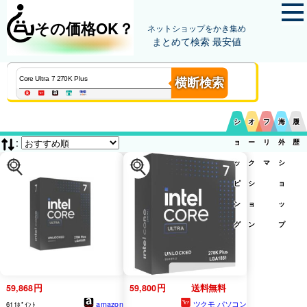
その価格OK？
ネットショップをかき集め
まとめて検索 最安値
横断検索
シ
オ
フ
海
履
:
ョ
ー
リ
外
歴
ッ
ク
マ
シ
ピ
シ
ョ
ン
ョ
ッ
グ
ン
プ
59,868円
59,800円
送料無料
amazon
ツクモ パソコン
611ﾎﾟｲﾝﾄ