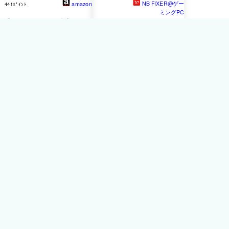
NB FIXER@ゲー
amazon
441ﾎﾟｲﾝﾄ
ミングPC
【Amazon.co.jp限定】 イン
ゲーミングPC
Core
Ultra
7
テル（intel） CPU
Core
270K
Plus
/ RTX5070 / メモ
Ultra
5 250K
Plus
国内正規
リ32GB / SSD 1TB /
代理店保証1年付
Windows11 home / ゲーミ
ングパソコン / パソコン /
デスクトップPC / 新品 /
P30
82,670円
送料無料
e-zoa SHOP
1,652ﾎﾟｲﾝﾄ
【10日は24時間限定クーポ
ン配布】intel インテル
Core
Ultra
7
processor
270K
Plus
Arrow Lake-S Refresh
BX80768270K(2678734)送
料無料