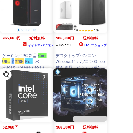
TDP125W 0735858553308
5.0
1件
965,880円
送料無料
206,800円
送料無料
イイヤマパソコン
LIZ PCショップ
4,136ﾎﾟｲﾝﾄ
ゲーミングPC 新品
Core
デスクトップパソコン
Ultra
7
270K
Plus
+水
Windows11 パソコン Office
冷/RTX 5090/64GB/2TB
付き 新品｜インテル 第15
SSD/Windows 11 BTO レベ
世代
Core
ultra 5-225 245K
ルインフィニティ
ultra
7
-265K
270K
Plus
｜
SSD 256GB～2TB｜メモリ
DDR5 16GB 32GB 64GB
｜ デスクトップPC AI 高性
能 ゲーム 本体のみ 高スペ
ッ 初期設定済み
52,980円
368,800円
送料無料