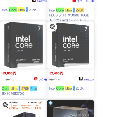
amazon
スモールラボ
Intel
Core
Ultra
7
265K
Intel
Core
Ultra
7
270K
PLUS ／ RTX5060ti 16GB
ガラス2面コンパクト ゲー
ミングPC Windows11
Home SSD 1TB メモリ
DDR5 4800MHz 32GB ブ
ラック 黒
59,800円
52,480円
ツクモ
amazon
1,196ﾎﾟｲﾝﾄ
525ﾎﾟｲﾝﾄ
Intel
Core
Ultra
7
265KF
Core
Ultra
7
270K
Plus
BX80768270K