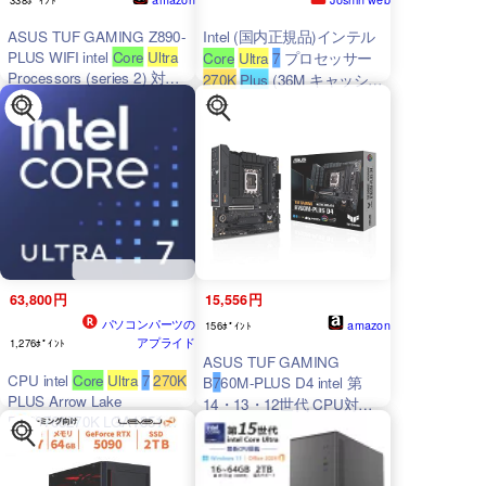
ASUS TUF GAMING Z890-
Intel (国内正規品)インテル
PLUS WIFI intel
Core
Ultra
Core
Ultra
7
プロセッサー
Processors (series 2) 対応
270K
Plus
(36M キャッシ
LGA 1851 Z890 チップセッ
ュ、最大 5.50 GHz) Intel
ト搭載 DDR5 ATX マザー
Graphics搭載、LGA1851
ボード/国内正規代理店品
BX80768270K 返品種別B
63,800円
15,556円
パソコンパーツの
amazon
156ﾎﾟｲﾝﾄ
アプライド
1,276ﾎﾟｲﾝﾄ
ASUS TUF GAMING
CPU intel
Core
Ultra
7
270K
B
7
60M-PLUS D4 intel 第
PLUS Arrow Lake
14・13・12世代 CPU対応
BX80768270K LGA1851
LGA1700 B760 搭載 DDR4
MAX5.5GHz 24(8+16)コ
mATX マザーボード/国内正
ア/24スレッド L2 40M 内蔵
規代理店品
グラフィック搭載