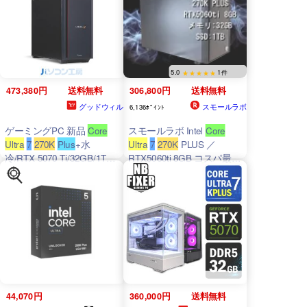
5.0
1件
473,380円
送料無料
306,800円
送料無料
グッドウィル
スモールラボ
6,136ﾎﾟｲﾝﾄ
ゲーミングPC 新品
Core
スモールラボ Intel
Core
Ultra
7
270K
Plus
+水
Ultra
7
270K
PLUS ／
冷/RTX 5070 Ti/32GB/1TB
RTX5060ti 8GB コスパ最強
SSD/Windows 11 BTO レベ
ゲーミングPC Windows11
ルインフィニティ
Home SSD M.2 NVME 1TB
メモリ DDR5 4800MHz
32GB 無線LAN機能 WiFi6E
Bluetooth5.3
44,070円
360,000円
送料無料