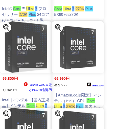
Intel®
Core
™
Ultra
7
プロ
Core
Ultra
7
270K
Plus
セッサー
270K
Plus
24コア
BX80768270K
(8 Pコア + 16 Eコア) 最大
5.5 GHz
66,800円
65,990円
Joshin web 家電
amazon
660ﾎﾟｲﾝﾄ
とPCの大型専門
1,336ﾎﾟｲﾝﾄ
【Amazon.co.jp限定】 イン
Intel｜インテル 【国内正規
テル（intel） CPU
Core
品】インテル
Core
Ultra
7
Ultra
7
270K
Plus
国内正規
プロセッサー
270K
Plus
代理店保証1年付
(36M キャッシュ、最大
5.50 GHz) Intel Graphics搭
載、LGA1851