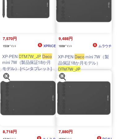
フェース：USB 幅x高さx
奥行：260.2x9.3x162.2
mm] 【P10倍】
7,570円
9,488円
XPRICE
ムラウチ
150ﾎﾟｲﾝﾄ
188ﾎﾟｲﾝﾄ
XP-PEN
DTM7W_JP
Deco
XP-PEN
Deco
mini 7W（製
mini 7W（製品保証18か月
品保証18か月モデル）
モデル） [ペンタブレット]
DTM7W_JP
8,718円
7,880円
エムスタ
PC4U
174ﾎﾟｲﾝﾄ
156ﾎﾟｲﾝﾄ