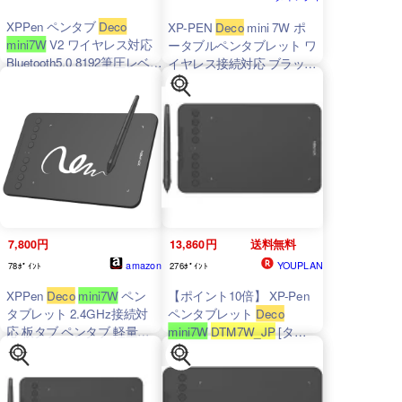
XPPen ペンタブ
Deco
XP-PEN
Deco
mini 7W ポ
mini7W
V2 ワイヤレス対応
ータブルペンタブレット ワ
Bluetooth5.0 8192筆圧レベル
イヤレス接続対応 ブラック
傾き検知60° 8個ショートカ
（製品保証18か月モデル）
ットキー USB-C接続
｜
DTM7W_JP
Android/iOS/Windows/macOS
対応 コンパクト板タブ お絵
描き/オンライン授業
7,800円
13,860円
送料無料
amazon
YOUPLAN
78ﾎﾟｲﾝﾄ
276ﾎﾟｲﾝﾄ
XPPen
Deco
mini7W
ペン
【ポイント10倍】 XP-Pen
タブレット 2.4GHz接続対
ペンタブレット
Deco
応 板タブ ペンタブ 軽量設
mini7W
DTM7W_JP
[タイ
計 イラスト デザイン
プ：ペンタブレット 入力範
Android Windows macOS
囲（幅x奥行）：
ChromeOS対応
177.8x111.1 mm 筆圧レベ
ル：8192 レベル インター