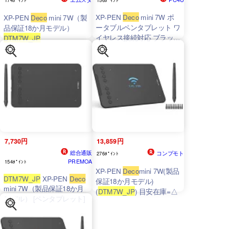
XP-PEN
Deco
mini 7W ポ
XP-PEN
Deco
mini 7W（製
ータブルペンタブレット ワ
品保証18か月モデル）
イヤレス接続対応 ブラック
DTM7W_JP
（製品保証18か月モデル）
｜
DTM7W_JP
7,730円
13,859円
総合通販
コンプモト
276ﾎﾟｲﾝﾄ
PREMOA
154ﾎﾟｲﾝﾄ
XP-PEN
Deco
mini 7W(製品
DTM7W_JP
XP-PEN
Deco
保証18か月モデル)
mini 7W（製品保証18か月
(
DTM7W_JP
) 目安在庫=△
モデル） [ペンタブレット]