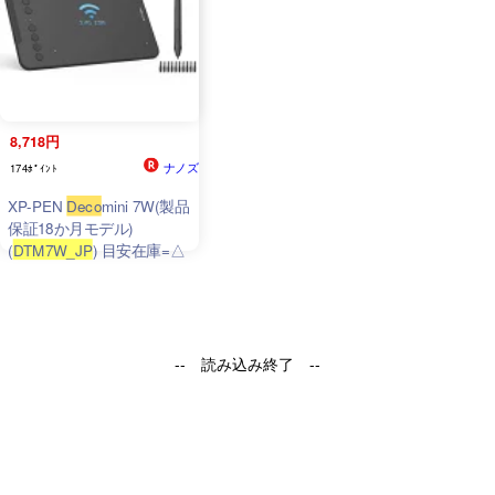
8,718円
ナノズ
174ﾎﾟｲﾝﾄ
XP-PEN
Deco
mini 7W(製品
保証18か月モデル)
(
DTM7W_JP
) 目安在庫=△
-- 読み込み終了 --