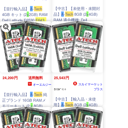
【中古】【未使用・未開封
【並行輸入品】
A
-
Tech
品】
A
-
Tech
8GB (2
x
4GB)
4GB キット (2
x
2GB) RAM
RAM 適合機種: Dell
Dell Latitude E6530
E6430
s
E6430 6430u E6330 E6230
Latitude E6530,
E6430
,
E5530
E5430
3330 ノート
E6430s, 6430u, E6330,
E6230, E5530,
E5430
, 3330
パソコン用 |
DDR3
/DDR3L
|
DDR3
/DDR3L 1600MHz
1600 MH
SODIM
24,200円
送料無料
25,543円
スカイマーケット
オーエルジー
プラス
510ﾎﾟｲﾝﾄ
【並行輸入品】
A
-
Tech
純
【中古】【輸入品・未使
正ブランド 16GB RAMメ
用】
A
-
Tech
8GB (2
x
4GB)
モリーキット (2
x
8GB)
RAM 適合機種: Dell
Dell Latitude用： 6430u
Latitude E6530%カンマ%
E5430
E5530 E6230 E6330
E6430
%カンマ% E6430s%
E6430
E6430 ATG E6430s
カンマ% 6430u%カンマ%
E6530