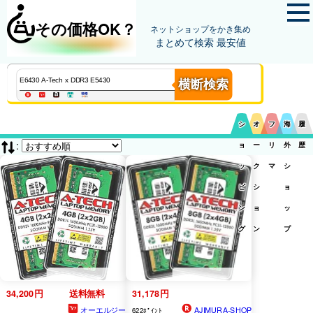
その価格OK？
ネットショップをかき集め
まとめて検索 最安値
横断検索
シ
オ
フ
海
履
:
ョ
ー
リ
外
歴
ッ
ク
マ
シ
ピ
シ
ョ
ン
ョ
ッ
グ
ン
プ
34,200円
送料無料
31,178円
オーエルジー
AJIMURA-SHOP
622ﾎﾟｲﾝﾄ