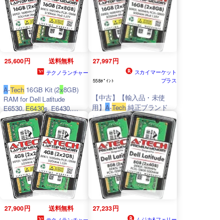
E6330%カンマ% E6230%
カンマ% E5530%カンマ%
E5430
%カンマ%
25,600円
送料無料
27,997円
スカイマーケット
テクノランチャー
プラス
558ﾎﾟｲﾝﾄ
A
-
Tech
16GB Kit (2
x
8GB)
【中古】【輸入品・未使
RAM for Dell Latitude
用】
A
-
Tech
純正ブランド
E6530,
E6430
s, E6430,
16GB RAMメモリーキット
6430u, E6330, E6230,
E5530,
E5430
, 3330 Laptop
(2
x
8GB) Dell Latitude用：
|
DDR3
/DDR3L 1600 MHz
6430u
E5430
E5530 E6230
SODIMM PC3L-1
E6330
E6430
E6430 ATG
E6430s E6530 E6540
27,900円
送料無料
27,233円
ムジカ&フェリー
テクノランチャー