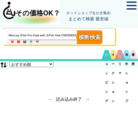
その価格OK？
ネットショップをかき集め
まとめて検索 最安値
横断検索
シ
オ
フ
海
履
:
ョ
ー
リ
外
歴
ッ
ク
マ
シ
ピ
シ
ョ
ン
ョ
ッ
-- 読み込み終了 --
グ
ン
プ