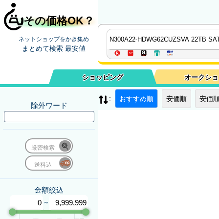
その価格OK？
ネットショップをかき集め
まとめて検索 最安値
ショッピング
オークショ
:
おすすめ順
安価順
安価順
除外ワード
厳密検索
送料込
金額絞込
~