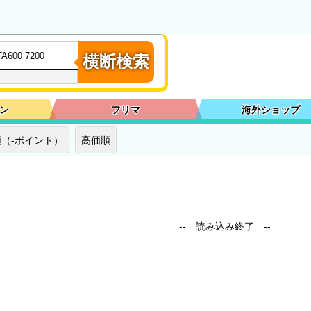
横断検索
ン
フリマ
海外ショップ
（-ポイント）
高価順
-- 読み込み終了 --