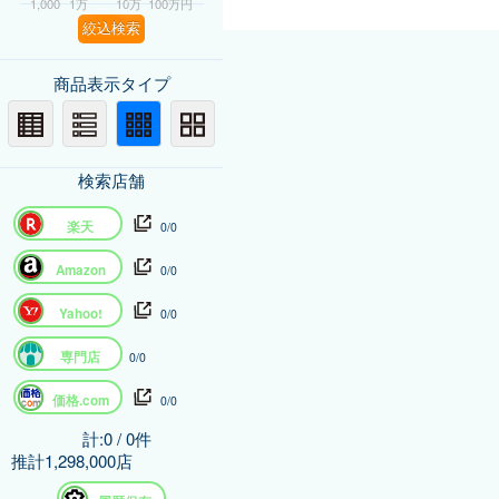
1,000
1万
10万
100万円
絞込検索
商品表示タイプ
検索店舗
楽天
0/0
Amazon
0/0
Yahoo!
0/0
専門店
0/0
価格.com
0/0
計:0 / 0件
推計1,298,000店