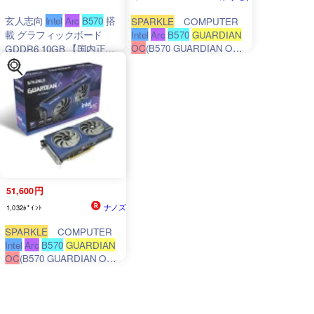
玄人志向
Intel
Arc
B570
搭
SPARKLE
COMPUTER
載 グラフィックボード
Intel
Arc
B570
GUARDIAN
OC
(B570 GUARDIAN OC
GDDR6 10GB 【国内正規
10G) 取り寄せ商品
代理店品】 AR-B570D6-
E10GB/DF
51,600円
ナノズ
1,032ﾎﾟｲﾝﾄ
SPARKLE
COMPUTER
Intel
Arc
B570
GUARDIAN
OC
(B570 GUARDIAN OC
10G) 取り寄せ商品