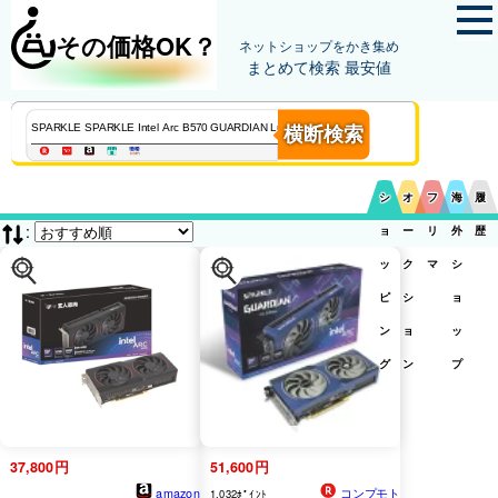
その価格OK？
ネットショップをかき集め
まとめて検索 最安値
横断検索
シ
オ
フ
海
履
:
ョ
ー
リ
外
歴
ッ
ク
マ
シ
ピ
シ
ョ
ン
ョ
ッ
グ
ン
プ
37,800円
51,600円
amazon
コンプモト
1,032ﾎﾟｲﾝﾄ