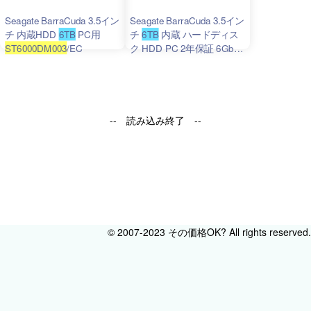
Seagate BarraCuda 3.5イン
Seagate BarraCuda 3.5イン
チ 内蔵HDD
6TB
PC用
チ
6TB
内蔵 ハードディス
ST6000DM003
/EC
ク HDD PC 2年保証 6Gb/s
256MB
5400
rpm 正規代理
店品
ST6000DM003
/FFP
-- 読み込み終了 --
© 2007-2023 その価格OK? All rights reserved.