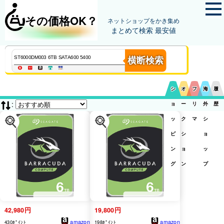
その価格OK？
ネットショップをかき集め
まとめて検索 最安値
横断検索
シ
オ
フ
海
履
:
ョ
ー
リ
外
歴
ッ
ク
マ
シ
ピ
シ
ョ
ン
ョ
ッ
グ
ン
プ
42,980円
19,800円
amazon
amazon
430ﾎﾟｲﾝﾄ
198ﾎﾟｲﾝﾄ