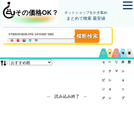
その価格OK？
ネットショップをかき集め
まとめて検索 最安値
横断検索
シ
オ
フ
海
履
:
ョ
ー
リ
外
歴
ッ
ク
マ
シ
ピ
シ
ョ
ン
ョ
ッ
-- 読み込み終了 --
グ
ン
プ