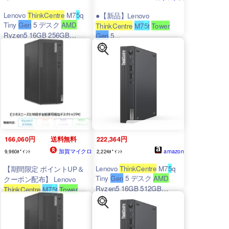
Lenovo
ThinkCentre
M7
5
q
●【新品】Lenovo
Tiny
Gen
5 デスク
AMD
ThinkCentre
M7
5
t
Tower
Ryzen5 16GB 256GB
Gen
5
Win11 Pro
12XBCTO1WW《Ryzen7
8700G
/メモリ
32GB/SSD512GB/Officeな
し/Windows11 Home》
166,060円
送料無料
222,364円
加賀マイクロ
amazon
9,960ﾎﾟｲﾝﾄ
2,224ﾎﾟｲﾝﾄ
Lenovo
ThinkCentre
M7
5
q
【期間限定 ポイントUP＆
Tiny
Gen
5 デスク
AMD
クーポン配布】 Lenovo
Ryzen5 16GB 512GB
ThinkCentre
M7
5
t
Tower
Win11 Pro
Gen
5 デスクトップパソコ
ン 12X9CTO1WW
Windows11 Office付き
Ryzen 7
8700G
メモリ