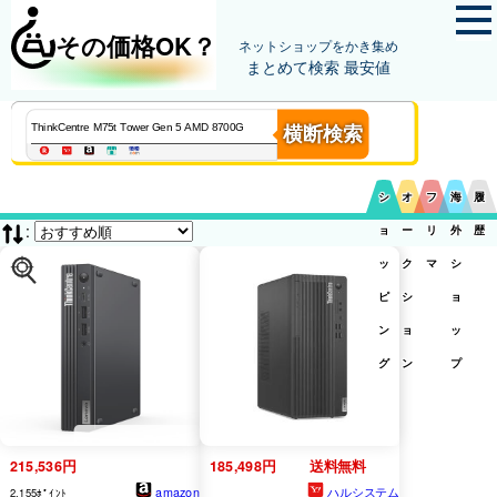
その価格OK？
ネットショップをかき集め
まとめて検索 最安値
横断検索
シ
オ
フ
海
履
:
ョ
ー
リ
外
歴
ッ
ク
マ
シ
ピ
シ
ョ
ン
ョ
ッ
グ
ン
プ
215,536円
185,498円
送料無料
amazon
ハルシステム
2,155ﾎﾟｲﾝﾄ