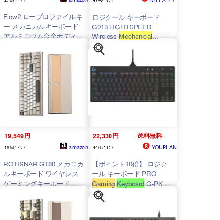
Flow2 ロープロファイルキ
ロジクール キーボード
ー メカニカルキーボード -
G913 LIGHTSPEED
アルミニウム合金ボディ・
Wireless
Mechanical
Gaming
Keyboard
-Clicky
Pulseタクタイルスイッチ
G913-CK カーボンブラッ
搭載 充電式ワイヤレス3モ
ク 【配送種別A】
ード接続対応
Windows/MacOS用、英语
配列 技適認証取得 (スペー
スグレイ, 68)
19,549円
22,330円
送料無料
amazon
YOUPLAN
195ﾎﾟｲﾝﾄ
446ﾎﾟｲﾝﾄ
ROTISNAR GT80 メカニカ
【ポイント10倍】 ロジク
ルキーボード ワイヤレス
ール キーボード PRO
ゲーミングキーボード
Gaming
Keyboard
G-PKB-
002LN [ブラック] [キーレイ
CNCアルミ ガスケット＋
アウト：日本語 キースイッ
ボトム デュアルマウント構
チ：メカニカル インターフ
造 3モード接続（有