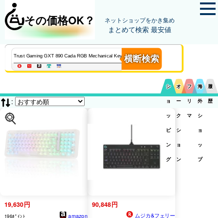
その価格OK？
ネットショップをかき集め
まとめて検索 最安値
横断検索
シ
オ
フ
海
履
:
ョ
ー
リ
外
歴
ッ
ク
マ
シ
ピ
シ
ョ
ン
ョ
ッ
グ
ン
プ
19,630円
90,848円
ムジカ&フェリー
amazon
196ﾎﾟｲﾝﾄ