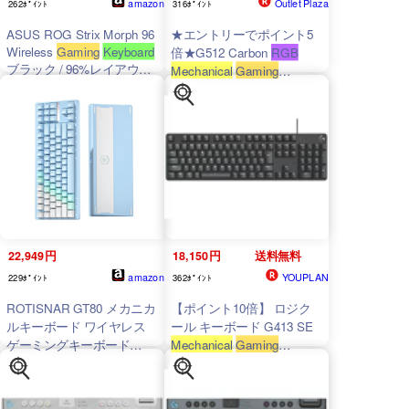
amazon
Outlet Plaza
262ﾎﾟｲﾝﾄ
316ﾎﾟｲﾝﾄ
ASUS ROG Strix Morph 96
★エントリーでポイント5
Wireless
Gaming
Keyboard
倍★G512 Carbon
RGB
ブラック / 96%レイアウト
Mechanical
Gaming
ゲーミングキーボード/メカ
Keyboard
(Clicky) G512-CK
ニカルスイッチ/スピードタ
[カーボンブラック]
ップモード/ホットスワップ
対応/エルゴノミクス/トラ
イモード接続/ABS/ブラウ
ザ上で設定が可能/国内正規
品
22,949円
18,150円
送料無料
amazon
YOUPLAN
229ﾎﾟｲﾝﾄ
362ﾎﾟｲﾝﾄ
ROTISNAR GT80 メカニカ
【ポイント10倍】 ロジク
ルキーボード ワイヤレス
ール キーボード G413 SE
ゲーミングキーボード
Mechanical
Gaming
Keyboard
G413SE [ブラッ
CNCアルミ ガスケット＋
ク] [キーレイアウト：日本
ボトム デュアルマウント構
語 フルサイズ キースイッ
造 3モード接続（有