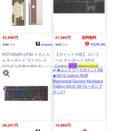
ェイス：USB テンキー：
線/2.4G/Bluetooth）陽極酸
なし(テンキーレス) キース
化 8000mAh大容量
RGB
バ
トローク：4mm] 【P10
ックライト サイドライト
倍】
ホットスワップ対応 多層消
音設計 Windows/Mac 対応
(ゴールド、ライムグレー
プスイッチ)
22,949円
21,560円
送料無料
amazon
YOUPLAN
229ﾎﾟｲﾝﾄ
430ﾎﾟｲﾝﾄ
ROTISNAR GT80 メカニカ
【ポイント10倍】 ロジク
ルキーボード ワイヤレス
ール キーボード G512
ゲーミングキーボード
Carbon
RGB
Mechanical
Gaming
Keyboard
(Tactile)
CNCアルミ ガスケット＋
G512r-TC [ブラック] [キー
ボトム デュアルマウント構
レイアウト：日本語 フルサ
造 3モード接続（有
イズ キースイッチ：メカニ
線/2.4G/Bluetooth）陽極酸
カル インターフェイス：
化 8000mAh大容量
RGB
バ
USB テンキー：あり キー
ックライト サイドライト
ストローク：4.0mm]
ホットスワップ対応 多層消
【P10倍】
音設計 Windows/Mac 対応
(コーヒー、アイスクリー
ムスイッチ)
26,241円
15,860円