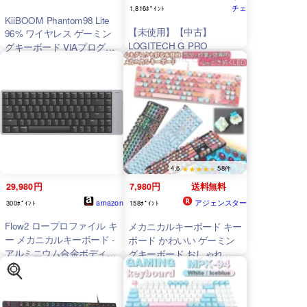
チェ
1,816ﾎﾟｲﾝﾄ
KiiBOOM Phantom98 Lite
【未使用】【中古】
96% ワイヤレス ゲーミン
LOGITECH G PRO
グキーボード VIAプログラ
MECHANICAL GAMING
マブル対応 クリーミーガス
KEYBOARD (BLACK)
ケット構造 かわいいキーボ
ード 8000mAhバッテリー
メカニカルキーボード
NKRO ホットスワップ対応
RGB
バックライト付き
Windows/Mac対応 (Clear,
Mochi Switch)
4.6
58件
29,980円
7,980円
送料無料
amazon
アジェンスター
300ﾎﾟｲﾝﾄ
158ﾎﾟｲﾝﾄ
Flow2 ロープロファイル キ
メカニカルキーボード キー
ー メカニカルキーボード -
ボード かわいい ゲーミン
アルミニウム合金ボディ・
グキーボード おしゃれ ゲ
Pulseタクタイルスイッチ
ーミング USB接続 レトロ
搭載 充電式ワイヤレス3モ
打ち安い タイプライター
ード接続対応
メカニカル キーボード 青
Windows/MacOS用、英语