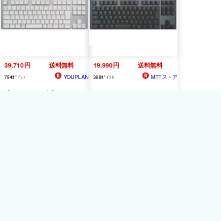
チ：メカニカル インターフ
線/2.4G/Bluetooth）陽極酸
ェイス：USB テンキー：
化 8000mAh大容量
RGB
バ
あり キーストローク：
ックライト サイドライト
4mm] 【P10倍】
ホットスワップ対応 多層消
音設計 Windows/Mac 対応
(ライトブルー、アイスク
リームスイッチ)
39,710円
送料無料
19,990円
送料無料
YOUPLAN
MTTストア
794ﾎﾟｲﾝﾄ
398ﾎﾟｲﾝﾄ
【ポイント10倍】 ロジク
ロジクール キーボード
ール キーボード G913 TKL
G913 TKL LIGHTSPEED
LIGHTSPEED Wireless
Wireless
RGB
Mechanical
RGB
Mechanical
Gaming
Gaming
Keyboard
-Clicky
Keyboard
-Tactile G913-
G913-TKL-CKBK [ブラック]
TKL-TCWH [ホワイト]
【配送種別A】
【P10倍】
4.4
16件
4,488円
送料無料
52,030円
送料無料