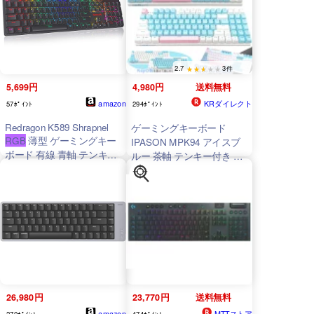
軸 バックライト 光る 口紅
配列 技適認証取得 (スペー
可愛い おしゃれ タイピン
スグレイ, 84)
グ テンキー
2.7
3件
5,699円
4,980円
送料無料
amazon
KRダイレクト
57ﾎﾟｲﾝﾄ
294ﾎﾟｲﾝﾄ
Redragon K589 Shrapnel
ゲーミングキーボード
RGB
薄型 ゲーミングキー
IPASON MPK94 アイスブ
ボード 有線 青軸 テンキー
ルー 茶軸 テンキー付き メ
付き US配列 ブラック
カニカルキーボード USキ
ーボード配列 英語キーボー
ド配列 有線キーボード
USB Type-C LEDライト 光
る バックライト付き
PC/Windows/Mac OS対応
ゲーミング用 【新品】
26,980円
23,770円
送料無料
amazon
MTTストア
270ﾎﾟｲﾝﾄ
474ﾎﾟｲﾝﾄ