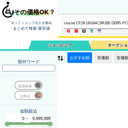
その価格OK？
ネットショップをかき集め
まとめて検索 最安値
ショッピング
オークショ
:
おすすめ順
安価順
安価順
除外ワード
厳密検索
送料込
金額絞込
~