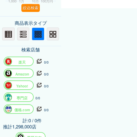
1,000
1万
10万
100万円
絞込検索
商品表示タイプ
検索店舗
楽天
0/0
Amazon
0/0
Yahoo!
0/0
専門店
0/0
価格.com
0/0
計:0 / 0件
推計1,298,000店