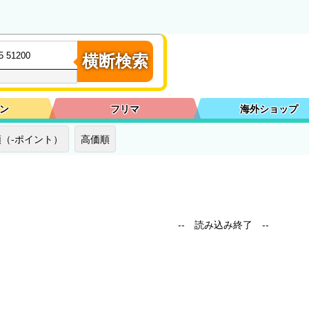
横断検索
ン
フリマ
海外ショップ
（-ポイント）
高価順
-- 読み込み終了 --