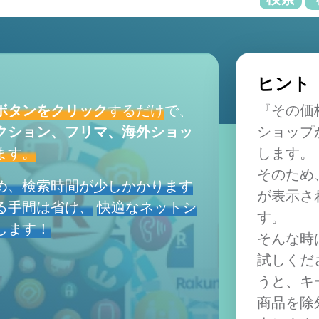
ヒント
ボタンをクリック
するだけ
で、
『その価
クション、フリマ、海外ショッ
ショップ
ます。
します。
そのため
め、検索時間が少しかかります
が表示さ
る手間は省け、
快適なネットシ
す。
します！
そんな時
試しくだ
うと、キ
商品を除