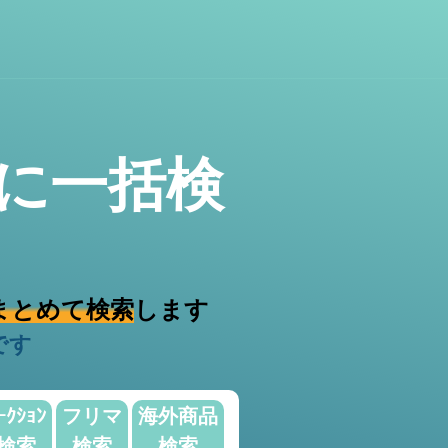
に一括検
まとめて検索
します
です
ｰｸｼｮﾝ
フリマ
海外商品
検索
検索
検索