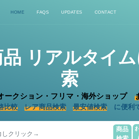
HOME
FAQS
UPDATES
CONTACT
商品
リアルタイム
索
オークション・フリマ・海外ショップ
格比較
レア商品検索
最安値検索
に便利
商品
ｵ
検索