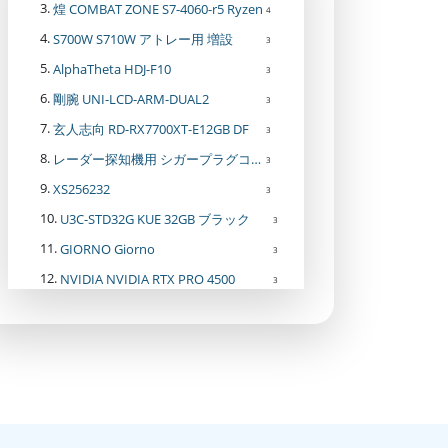
煌 COMBAT ZONE S7-4060-r5 Ryzen
4
S700W S710W アトレー用 増設
3
AlphaTheta HDJ-F10
3
剛腕 UNI-LCD-ARM-DUAL2
3
玄人志向 RD-RX7700XT-E12GB DF
3
レーダー探知機用 シガープラグコード DC9 モバイクス 取付ステー
3
XS256232
3
U3C-STD32G KUE 32GB ブラック
3
GIORNO Giorno
3
NVIDIA NVIDIA RTX PRO 4500
3
玄関灯 LED
3
X870 AORUS ELITE X3D X870
3
AOK-ERASECLONE-U32
3
EXCERIA PLUS G2 KSDH-B512G 512GB
3
KANN MAX IRV-AK-KANN-MAX-AG 64GB Anthracite
3