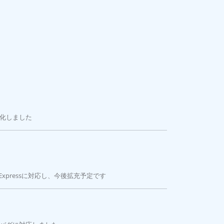
オナドール 等身大
3
FF1 FIO-IEM-FF1-S Silver
3
POSEIDON ELITE ARGB 360 CGR-PSDELRGB-B-360
3
2026/08/07 17:00
化しました
iExpressに対応し、今後拡充予定です