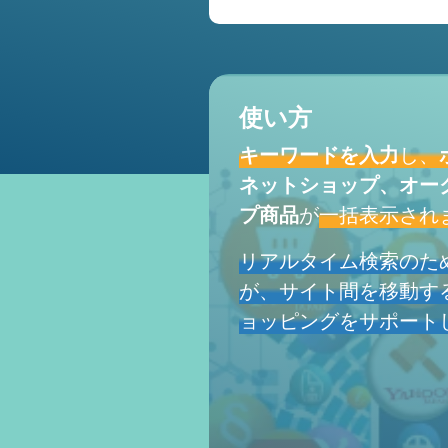
使い方
キーワードを入力
し、
ネットショップ、オー
プ商品
が
一括表示され
リアルタイム検索のた
が、サイト間を移動す
ョッピングをサポート