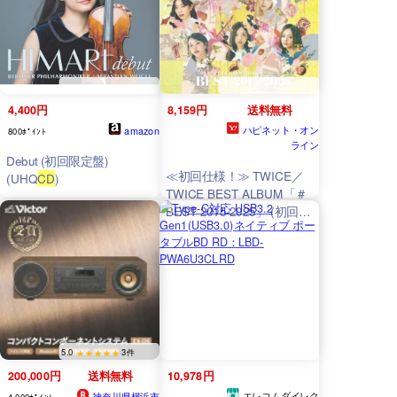
Bluetooth ラジオ TFカード
USB対応 リピート再生 高
音質 リモコン&スタンド付
き プレゼント 人気
4,400円
8,159円
送料無料
ハピネット・オン
amazon
800ﾎﾟｲﾝﾄ
ライン
Debut (初回限定盤)
≪初回仕様！≫ TWICE／
(UHQ
CD
)
TWICE BEST ALBUM「＃
BEST 2015-2025」 (初回限
定) 【
CD
+Blu-ray】
5.0
3件
200,000円
送料無料
10,978円
エレコムダイレク
神奈川県横浜市
4,000ﾎﾟｲﾝﾄ