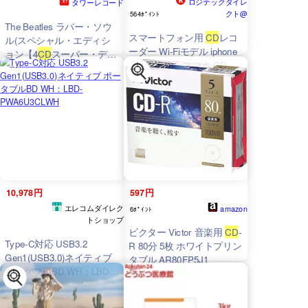
ロジテックダイレ
タワーレコード
クト@
564ﾎﾟｲﾝﾄ
The Beatles ラバー・ソウ
スマートフォン用
CD
レコ
ル(スペシャル・エディシ
ーダー Wi-Fiモデル iphone
ョン【4
CD
スーパー・デラ
Android 対応 スマホ CD 取
ックス】) ［4SHM-CD+ハ
り込み PC不要で転送ラク
ードカバーブック］ SHM-
ラク レコーダー iOS タブ
CD ※特典あり
レット CDプレーヤー ワイ
ヤレス スマホでCD ロジテ
ック LDR-
LSM2WWURDWH yori
10,978円
597円
エレコムダイレク
amazon
6ﾎﾟｲﾝﾄ
トショップ
ビクター Victor 音楽用
CD
-
Type-C対応 USB3.2
R 80分 5枚 ホワイトプリン
Gen1(USB3.0)ネイティブ
タブル AR80FP5J1
ポータブルBD WH：LBD-
PWA6U3CLWH