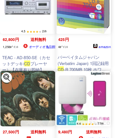
4.5
2件
62,800円
送料無料
425円
オーディオ逸品館
amazon
1,256ﾎﾟｲﾝﾄ
4ﾎﾟｲﾝﾄ
バーベイタムジャパン
TEAC - AD-850-SE（カセ
(Verbatim Japan) 1回記録用
ットデッキ/
CD
プレーヤ
CD
-R 700MB 10枚 ホワイ
ー）【在庫有り即納】
トプリンタブル 48倍速
SR80SP10V1
4.4
77件
27,500円
送料無料
9,480円
送料無料