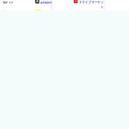
ドライブマーケッ
amazon
18ﾎﾟｲﾝﾄ
ト
癒しの クラシック
CD
6枚
FH-3100 パイオニア
組 6CD-310
CD
/USB 2DINデッキ
iPod/iPhone対応 多様なメ
ディアを高音質で再生可能
Pioneer
4.8
11件
45,330円
送料無料
オーディオ逸品館
906ﾎﾟｲﾝﾄ
YAMAHA -
CD
-S303/B（ブ
ラック）CDプレーヤー
【在庫有り即納】