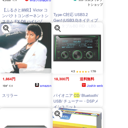
トショップ
【ふるさと納税】Victor コ
Type-C対応 USB3.2
ンパクトコンポーネントシ
Gen1(USB3.0)ネイティブ
ステム EX-D6 ハイレゾ
ポータブルBD RD：LBD-
Bluetooth
CD
ラジオ USB
PWA6U3CLRD
端子 ワイヤレス再生 ウッ
ドコーン スピーカー 高音
質 横浜 神奈川
4.5
17件
1,864円
18,300円
送料無料
amazon
Joshin web
19ﾎﾟｲﾝﾄ
スリラー
パイオニア
CD
/ Bluetooth/
USB/ チューナー・DSPメ
インユニット
carrozzeria(カロッツェリ
ア) FH-4600 返品種別A