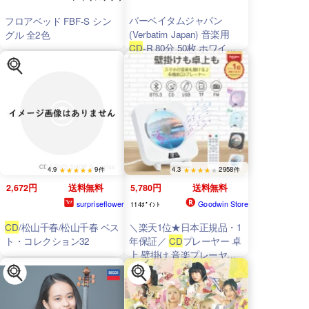
バーベイタムジャパン
フロアベッド FBF-S シン
(Verbatim Japan) 音楽用
グル 全2色
CD
-R 80分 50枚 ホワイト
プリンタブル 48倍速
MUR80FP50SV2
4.9
9件
4.3
2958件
2,672円
送料無料
5,780円
送料無料
surpriseflower
Goodwin Store
114ﾎﾟｲﾝﾄ
CD
/松山千春/松山千春 ベス
＼楽天1位★日本正規品・1
ト・コレクション32
年保証／
CD
プレーヤー 卓
上 壁掛け 音楽プレーヤー
Bluetooth5.3 ワイヤレスイ
ヤホン&スマホ対応 ステレ
オスピーカー 小型 ポータ
ブル CDプレイヤー