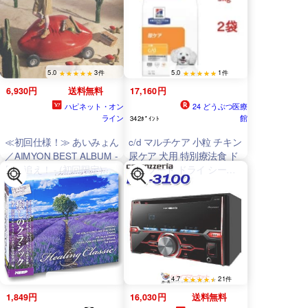
5.0
3件
5.0
1件
6,930円
送料無料
17,160円
ハピネット・オン
24 どうぶつ医療
ライン
館
342ﾎﾟｲﾝﾄ
≪初回仕様！≫ あいみょん
c/d マルチケア 小粒 チキン
／AIMYON BEST ALBUM -
尿ケア 犬用 特別療法食 ド
唇を追え！ - (初回限定)
ッグフード ドライ シーデ
【
CD
】
ィー(3kg*2袋セット)【ヒル
ズ プリスクリプション・ダ
イエット】
4.7
21件
1,849円
16,030円
送料無料