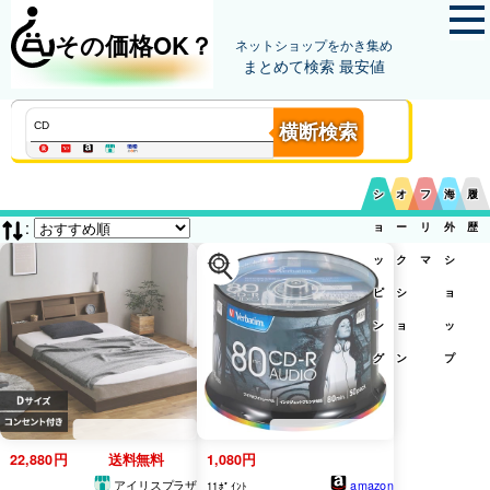
その価格OK？
ネットショップをかき集め
まとめて検索 最安値
横断検索
シ
オ
フ
海
履
:
ョ
ー
リ
外
歴
ッ
ク
マ
シ
ピ
シ
ョ
ン
ョ
ッ
グ
ン
プ
22,880円
送料無料
1,080円
アイリスプラザ
amazon
11ﾎﾟｲﾝﾄ