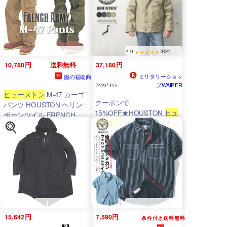
【R】｜フライトジャケッ
ト 防寒 秋冬 ウール ライニ
ング ジップアップ ワーク
ヴィンテージ 男性 紳士 ト
ラッド
4.9
30件
10,780円
送料無料
37,180円
ミリタリーショッ
服の福助商
プWAIPER
742ﾎﾟｲﾝﾄ
ヒューストン
M-47 カーゴ
クーポンで
パンツ HOUSTON ヘリン
15%OFF★HOUSTON
ヒュ
ボーンツイル FRENCH
ーストン
5N-1 N-1デッキジ
ARMY M47 ミリタリー フ
ャケット スタンダードモデ
ィールドパンツ 1985 新品
ル 日本製【R】｜アウター
ミリタリージャケット メン
ズ アメカジ ボア ミリタリ
ー 防寒 秋冬 軍モノ ヴィン
テージ ワーク カーキ
15,642円
7,590円
条件付き送料無料