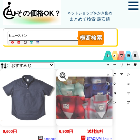
その価格OK？
ネットショップをかき集め
まとめて検索 最安値
横断検索
シ
オ
フ
海
履
:
ョ
ー
リ
外
歴
ッ
ク
マ
シ
ピ
シ
ョ
ン
ョ
ッ
グ
ン
プ
6,600円
6,900円
送料無料
STADIUM ショッ
amazon