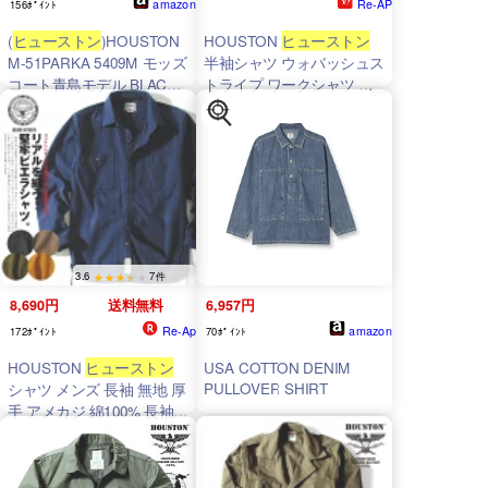
amazon
Re-AP
156ﾎﾟｲﾝﾄ
(
ヒューストン
)HOUSTON
HOUSTON
ヒューストン
M-51PARKA 5409M モッズ
半袖シャツ ウォバッシュス
コート青島モデル BLACK
トライプ ワークシャツ メ
ブラック XS
ンズ ヴィンテージ ピンス
トライプ ギフト
3.6
7件
8,690円
送料無料
6,957円
Re-Ap
amazon
172ﾎﾟｲﾝﾄ
70ﾎﾟｲﾝﾄ
HOUSTON
ヒューストン
USA COTTON DENIM
PULLOVER SHIRT
シャツ メンズ 長袖 無地 厚
手 アメカジ 綿100% 長袖シ
ャツ ネルシャツ ワーク 春
秋 冬 服 カジュアル ギフト
sk