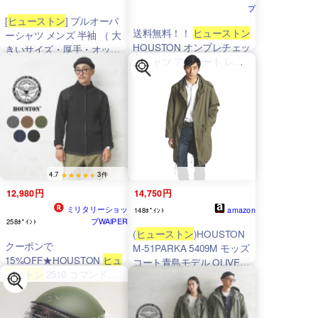
プ
[
ヒューストン
] プルオーバ
送料無料！！
ヒューストン
ーシャツ メンズ 半袖 （ 大
HOUSTON オンブレチェッ
きいサイズ・厚手・オック
クシャツ アセテート レー
スフォード ）（XLサイ
ヨン 半袖シャツ アメカジ
ズ・ネイビー）
ビンテージ 41187
4.7
3件
12,980円
14,750円
ミリタリーショッ
amazon
148ﾎﾟｲﾝﾄ
プWAIPER
258ﾎﾟｲﾝﾄ
(
ヒューストン
)HOUSTON
クーポンで
M-51PARKA 5409M モッズ
15%OFF★HOUSTON
ヒュ
コート青島モデル OLIVE
ーストン
2510 コマンドジ
DRAB オリーブドラブ S
ップセーター【R】｜トッ
プス ニット ミリタリー メ
ンズ ジップアップ 縦編み