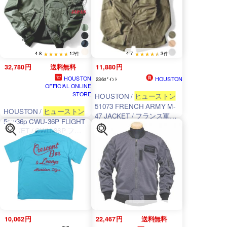
4.8
12件
4.7
3件
32,780円
送料無料
11,880円
HOUSTON
HOUSTON
236ﾎﾟｲﾝﾄ
OFFICIAL ONLINE
STORE
HOUSTON /
ヒューストン
51073 FRENCH ARMY M-
HOUSTON /
ヒューストン
47 JACKET / フランス軍
5cw36p CWU-36P FLIGHT
M47ジャケット -全2色- ミ
JACKET / CWU-36P フラ
リタリー MILITARY ヘリン
イトジャケット -全4色-
ボーン エポレット ポケッ
ト メンズ レディース 大き
いサイズ ゆったり アウタ
ー 羽織り 立襟 スタンドカ
ラー [51073]
10,062円
22,467円
送料無料