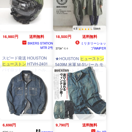
ウール混 アクリル混 防寒
羽織り 秋冬 無地 シンプル
フィット
4.5
584件
16,980円
送料無料
18,500円
送料無料
BIKERS STATION
ミリタリーショッ
MTR 2号
プWAIPER
370ﾎﾟｲﾝﾄ
スピード発送 HOUSTON
★HOUSTON
ヒューストン
ヒューストン
HTVH-2401
5409M 米軍 M-51パーカ モ
パイロットジェットヘルメ
ッズコート【クーポン対象
ット マットカーキ フリー
外】【R】｜アウター ミリ
サイズ インナーバイザージ
タリー メンズ アメカジ フ
ェットヘルメット
ィッシュテールパーカ ライ
ナー付き 秋冬 防寒 レディ
ース ストリート カジュア
ル
6,698円
9,790円
送料無料
amazon
Re-AP
67ﾎﾟｲﾝﾄ