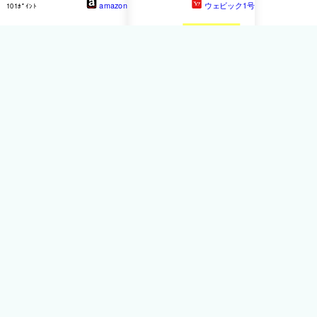
amazon
ウェビック1号
101ﾎﾟｲﾝﾄ
BOWLING SHIRT(BAR)
HOUSTON
ヒューストン
MA-1 MESH M／C JAC サ
イズ：4XL メッシュジャケ
ット ジャケット アパレル
4.5
47件
21,780円
WAIPER
434ﾎﾟｲﾝﾄ
クーポンで
15%OFF★HOUSTON
ヒュ
ーストン
50323 米軍 Gen
III Level 7 ジャケット【R】
｜メンズ アウター 大きい
サイズ レベル7 ミリタリー