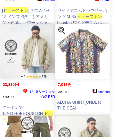
[
ヒューストン
] デニムシャ
ワイドデニムトラウザーパ
ツ メンズ 長袖 （ アメカ
ンツ M-35
ヒューストン
ジ・色落ち・ワークシャ
houston ワイドデニムパン
ツ・USコットン ）（Mサ
ツ 8ozデニム メンズ リラ
イズ・ビンテージ）
ックス アメカジ ブランド
オシャレ 爆買
4.5
2件
33,880円
7,013円
ミリタリーショッ
amazon
70ﾎﾟｲﾝﾄ
プWAIPER
676ﾎﾟｲﾝﾄ
ALOHA SHIRT(UNDER
クーポンで
THE SEA)
15%OFF★HOUSTON
ヒュ
ーストン
5B-1X TANKERS
JACKET（タンカース ジャ
ケット）後期型 日本製