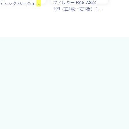
フィルター RAS-A22Z
ティック ベージュ
日
123（左1枚・右1枚）１セ
V-BL3M
ット