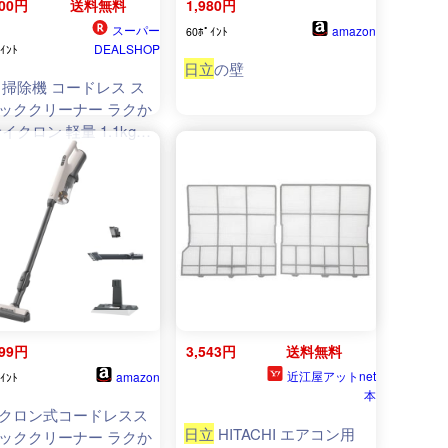
900円
送料無料
1,980円
スーパー
amazon
60ﾎﾟｲﾝﾄ
DEALSHOP
ｲﾝﾄ
日立
の壁
掃除機 コードレス ス
ッククリーナー ラクか
イクロン 軽量 1.1kg
式 LEDライト ハンデ
本製 PV-BL2H N
499円
3,543円
送料無料
近江屋アットnet
amazon
ｲﾝﾄ
本
クロン式コードレスス
日立
HITACHI エアコン用
ッククリーナー ラクか