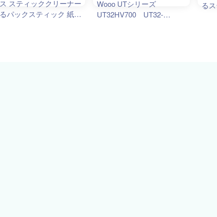
ス スティッククリーナー
Wooo UTシリーズ
るス
るパックスティック 紙パ
UT32HV700 UT32-
立
P
ク 軽量 1.1kg 自走式
HV700-B（ブラック）
ED からまんブラシ PKV-
K3K V