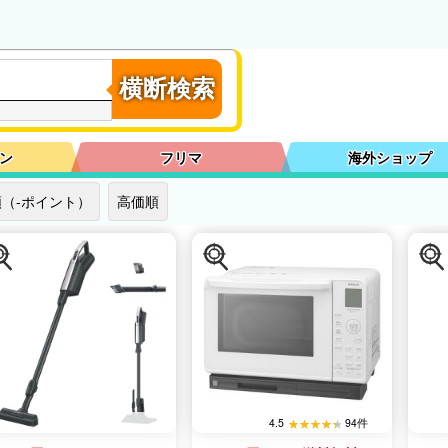
横断検索
ン
フリマ
海外ショップ
（-ポイント）
高価順
4.5
94件