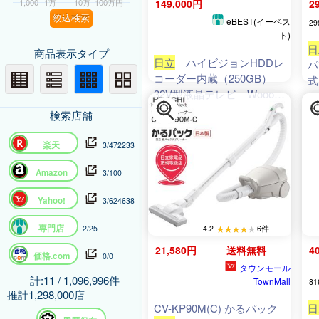
1,000
1万
10万
100万円
149,000円
2
絞込検索
eBEST(イーベス
29
ト)
日
商品表示タイプ
日立
ハイビジョンHDDレ
パ
コーダー内蔵（250GB）
式
32V型液晶テレビ Wooo
P
L3
ダ
検索店舗
量
楽天
3/472233
Amazon
3/100
Yahoo!
3/624638
専門店
4.2
6件
2/25
21,580円
送料無料
4
価格.com
0/0
タウンモール
計:11 / 1,096,996件
TownMall
81
推計1,298,000店
CV-KP90M(C) かるパック
日