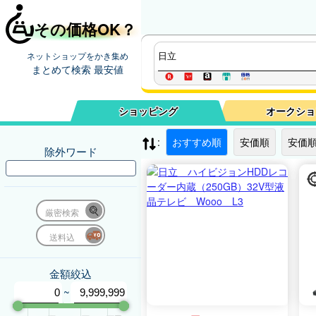
その価格OK？
ネットショップをかき集め
まとめて検索 最安値
ショッピング
オークショ
:
おすすめ順
安価順
安価順
除外ワード
厳密検索
送料込
金額絞込
~