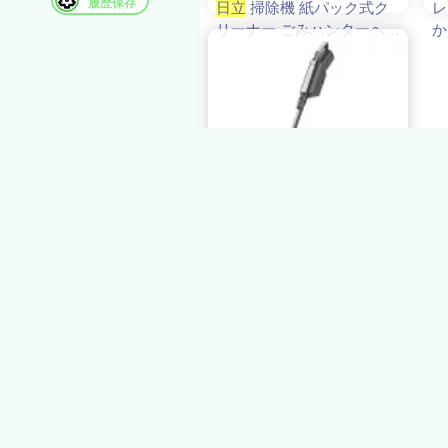
履歴保存
日立
掃除機 紙パック式ク
レ
リーナー ごみハンターヘッ
か
ド 紙パック式掃除機 日本
ッ
製 620W キャニスタータイ
L
プ HITACHI ベージュ CV-
B
KP90M-C
4.6
12件
198,000円
送料無料
茨城県日立市
3,960ﾎﾟｲﾝﾄ
【ふるさと納税】【かるパ
ックスティック】コードレ
ス掃除機PKV-BK50P(C)【
コードレス 掃除機
HITACHI
日立
家電 茨城県
日立市 】