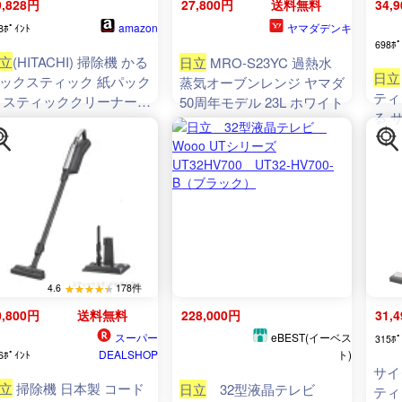
9,828円
27,800円
送料無料
34,
amazon
ヤマダデンキ
8ﾎﾟｲﾝﾄ
698ﾎﾟ
立
(HITACHI) 掃除機 かる
日立
MRO-S23YC 過熱水
日立
ックスティック 紙パック
蒸気オーブンレンジ ヤマダ
ティ
 スティッククリーナー
50周年モデル 23L ホワイト
る サ
KV-BK3K V ライトラベン
自走
ー 日本製 強力パワー 軽
ィ 日
 自走式
4.6
178件
0,800円
送料無料
228,000円
31,
スーパー
eBEST(イーベス
315ﾎﾟ
DEALSHOP
ト)
6ﾎﾟｲﾝﾄ
サイ
立
掃除機 日本製 コード
日立
32型液晶テレビ
ティ