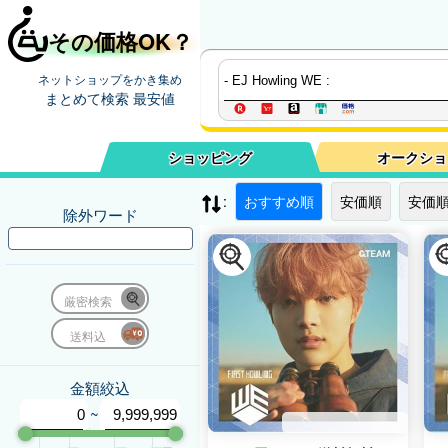
その価格OK？
ネットショップをかき集め
まとめて検索 最安値
ショッピング
オークショ
:
おすすめ順
安価順
安価順
除外ワード
厳密検索
送料込
金額絞込
~