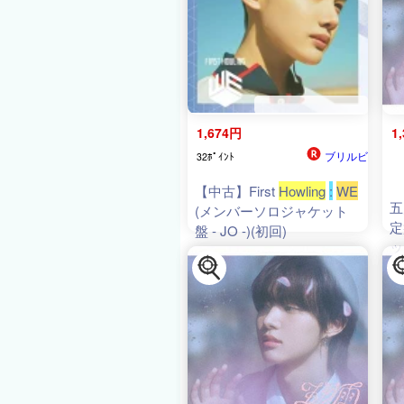
1,674円
1
ブリルビ
32ﾎﾟｲﾝﾄ
【中古】First
Howling
:
WE
五
(メンバーソロジャケット
定
盤 - JO -)(初回)
ッ