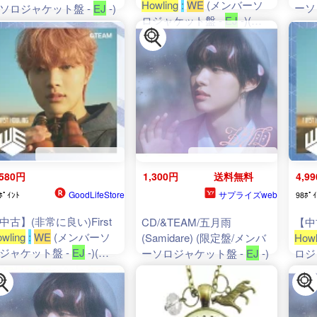
Howling
:
WE
(メンバーソ
ーソ
ソロジャケット盤 -
EJ
-)
ロジャケット盤 -
EJ
-)(初
回限定) [CD] &TEAM
,580円
1,300円
送料無料
4,9
GoodLifeStore
サプライズweb
ﾎﾟｲﾝﾄ
98ﾎﾟｲ
中古】(非常に良い)First
CD/&TEAM/五月雨
【中
wling
:
WE
(メンバーソ
(Samidare) (限定盤/メンバ
Howl
ジャケット盤 -
EJ
-)(初
ーソロジャケット盤 -
EJ
-)
ロジ
限定) - &TEAM
回限定