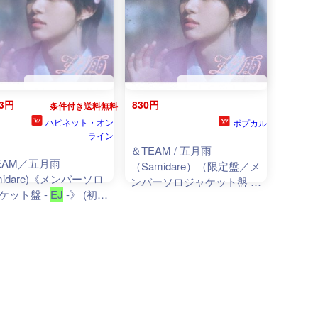
83円
830円
条件付き送料無料
ハピネット・オン
ポプカル
ライン
＆TEAM / 五月雨
EAM／五月雨
（Samidare）（限定盤／メ
midare)《メンバーソロ
ンバーソロジャケット盤 -
ケット盤 -
EJ
-》 (初回
EJ
-） [CD]
) 【CD】