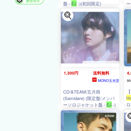
履歴保存
盤 -
EJ
-)(初回限定)
ー
1,300円
送料無料
4
MONO玉光堂
90
【
CD/&TEAM/五月雨
Ho
(Samidare) (限定盤/メンバ
ロ
ーソロジャケット盤 -
EJ
-)
回