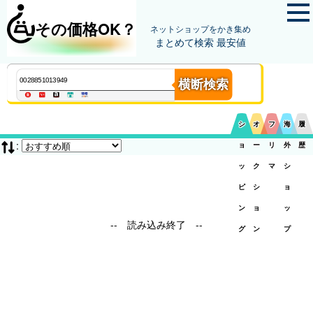
その価格OK？
ネットショップをかき集め
まとめて検索 最安値
横断検索
シ
オ
フ
海
履
:
ョ
ー
リ
外
歴
ッ
ク
マ
シ
ピ
シ
ョ
ン
ョ
ッ
-- 読み込み終了 --
グ
ン
プ