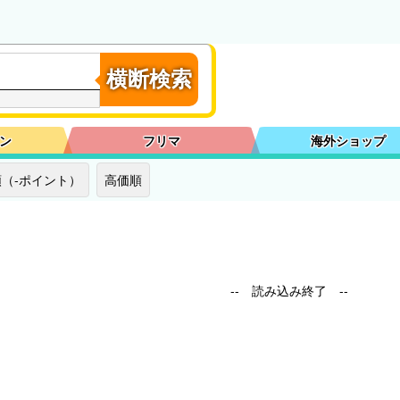
横断検索
ン
フリマ
海外ショップ
（-ポイント）
高価順
-- 読み込み終了 --