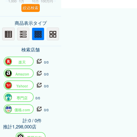
1,000
1万
10万
100万円
絞込検索
商品表示タイプ
検索店舗
楽天
0/0
Amazon
0/0
Yahoo!
0/0
専門店
0/0
価格.com
0/0
計:0 / 0件
推計1,298,000店