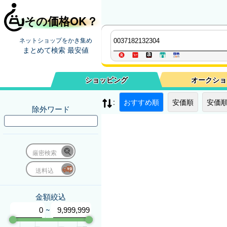
その価格OK？
ネットショップをかき集め
まとめて検索 最安値
ショッピング
オークショ
:
おすすめ順
安価順
安価順
除外ワード
厳密検索
送料込
金額絞込
~