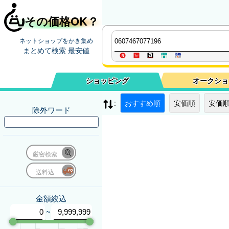
その価格OK？
ネットショップをかき集め
まとめて検索 最安値
ショッピング
オークショ
:
おすすめ順
安価順
安価順
除外ワード
厳密検索
送料込
金額絞込
~