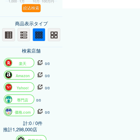
1,000
1万
10万
100万円
絞込検索
商品表示タイプ
検索店舗
楽天
0/0
Amazon
0/0
Yahoo!
0/0
専門店
0/0
価格.com
0/0
計:0 / 0件
推計1,298,000店