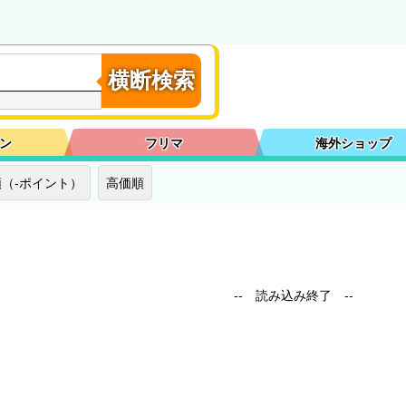
横断検索
ン
フリマ
海外ショップ
（-ポイント）
高価順
-- 読み込み終了 --