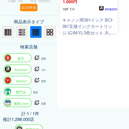
1,000
1万
10万
100万円
1,000円
絞込検索
amazon
10ﾎﾟｲﾝﾄ
キャノン用381インク BCI-
商品表示タイプ
381互換インクカートリッ
ジ (C/M/Y) 3色セット 大容
量 残量表示機能付き 対応
機種：PIXUS TR7530
検索店舗
TR8530 TS6130 TS6230
TS703 TS8130 TS8230
楽天
0/0
TS9130 TS9530 TS9531C
プリンター
Amazon
1/1
Yahoo!
0/0
専門店
0/0
価格.com
0/0
計:1 / 1件
推計1,298,000店