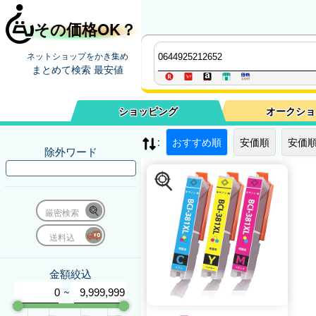
その価格OK？
ネットショップをかき集め
まとめて検索 最安値
ショッピング
オークショ
:
おすすめ順
安価順
安価順
除外ワード
厳密検索
送料込
金額絞込
~