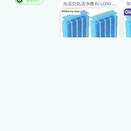
履歴保存
加
加湿空気清浄機 KI-LD50 フ
ィ
ィルター KI-NS40 加湿空気
清
清浄機 KI-ND50 除加湿 KI-
HS
HS40 KI-JS40 KI-LS40 空
気
気清浄機 互換 2枚入り
3,540円
送料無料
3
サクライフマーケ
70
ット
70ﾎﾟｲﾝﾄ
【
【送料無料】BBT FZ-
H
H40MF 加湿フィルター 除
加
加湿空気清浄機 KI-LD50 フ
ィ
ィルター KI-NS40 加湿空気
清
清浄機 KI-ND50 除加湿 KI-
HS
HS40 KI-JS40 KI-LS40 空
気