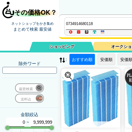
その価格OK？
ネットショップをかき集め
まとめて検索 最安値
ショッピング
オークショ
:
おすすめ順
安価順
安価順
除外ワード
厳密検索
送料込
金額絞込
~