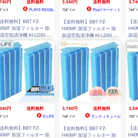
,740円
送料無料
3,540円
送料無料
3,7
PLAYS REGAL
Plus1マーケット
ﾎﾟｲﾝﾄ
70ﾎﾟｲﾝﾄ
74ﾎﾟｲ
送料無料】BBT FZ-
【送
【送料無料】BBT FZ-
40MF 加湿フィルター 除
H4
H40MF 加湿フィルター 除
湿空気清浄機 KI-LD50 フ
加湿
加湿空気清浄機 KI-LD50 フ
ルター KI-NS40 加湿空気
ィル
ィルター KI-NS40 加湿空気
浄機 KI-ND50 除加湿 KI-
清浄機
清浄機 KI-ND50 除加湿 KI-
40 KI-JS40 KI-LS40 空
HS40
HS40 KI-JS40 KI-LS40 空
清浄機 互換 2枚入り
気清
気清浄機 互換 2枚入り
,540円
送料無料
3,740円
送料無料
3,5
S-LIFE
サンティチュール
ﾎﾟｲﾝﾄ
74ﾎﾟｲﾝﾄ
70ﾎﾟｲ
送料無料】BBT FZ-
【送
【送料無料】BBT FZ-
40MF 加湿フィルター 除
H4
H40MF 加湿フィルター 除