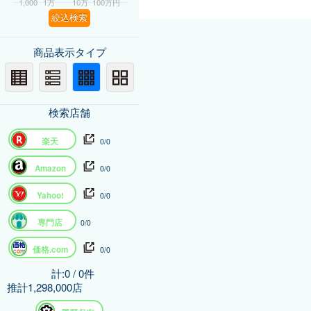
1,000
1万
10万
100万円
絞込検索
商品表示タイプ
検索店舗
楽天
0/0
Amazon
0/0
Yahoo!
0/0
専門店
0/0
価格.com
0/0
計:0 / 0件
推計1,298,000店