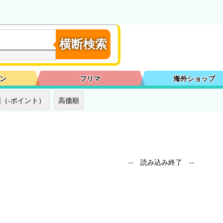
横断検索
ン
フリマ
海外ショップ
（-ポイント）
高価順
-- 読み込み終了 --