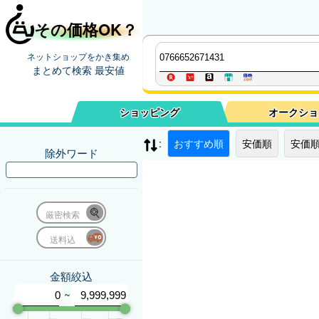
その価格OK？
ネットショップをかき集め
まとめて検索 最安値
ショッピング
オークショ
:
おすすめ順
安価順
安価順
除外ワード
厳密検索
送料込
金額絞込
~