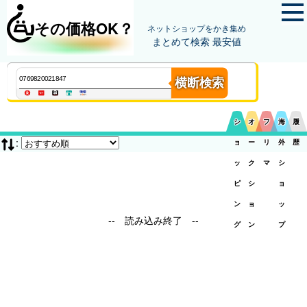
その価格OK？
ネットショップをかき集め
まとめて検索 最安値
横断検索
シ
オ
フ
海
履
:
ョ
ー
リ
外
歴
ッ
ク
マ
シ
ピ
シ
ョ
ン
ョ
ッ
-- 読み込み終了 --
グ
ン
プ