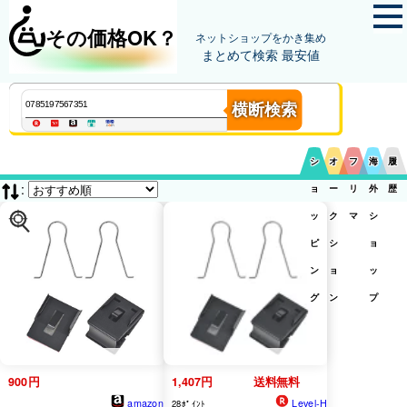
その価格OK？
ネットショップをかき集め
まとめて検索 最安値
横断検索
シ
オ
フ
海
履
:
ョ
ー
リ
外
歴
ッ
ク
マ
シ
ピ
シ
ョ
ン
ョ
ッ
グ
ン
プ
900円
1,407円
送料無料
amazon
Level-H
28ﾎﾟｲﾝﾄ