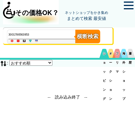
その価格OK？
ネットショップをかき集め
まとめて検索 最安値
横断検索
シ
オ
フ
海
履
:
ョ
ー
リ
外
歴
ッ
ク
マ
シ
ピ
シ
ョ
ン
ョ
ッ
-- 読み込み終了 --
グ
ン
プ