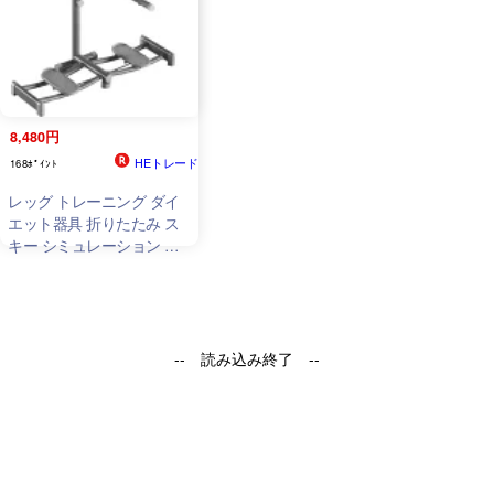
8,480円
HEトレード
168ﾎﾟｲﾝﾄ
レッグ トレーニング ダイ
エット器具 折りたたみ ス
キー シミュレーション ト
レーナー 運動器具 室内 細
脚 産後の運動 骨盤底筋ト
レ 太
-- 読み込み終了 --