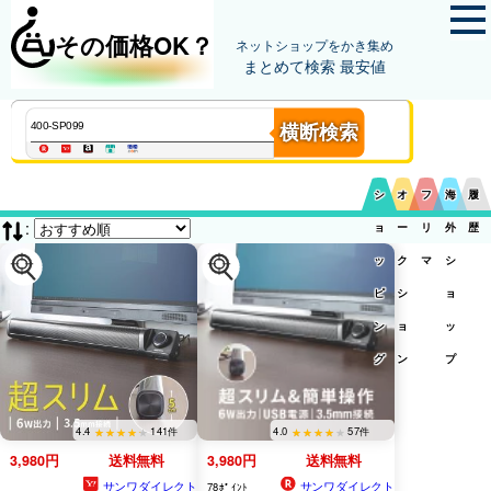
その価格OK？
ネットショップをかき集め
まとめて検索 最安値
横断検索
シ
オ
フ
海
履
:
ョ
ー
リ
外
歴
ッ
ク
マ
シ
ピ
シ
ョ
ン
ョ
ッ
グ
ン
プ
4.4
141件
4.0
57件
3,980円
送料無料
3,980円
送料無料
サンワダイレクト
サンワダイレクト
78ﾎﾟｲﾝﾄ