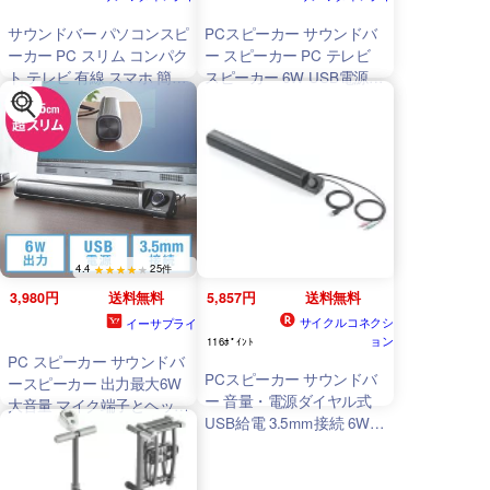
サウンドバー パソコンスピ
PCスピーカー サウンドバ
ーカー PC スリム コンパク
ー スピーカー PC テレビ
ト テレビ 有線 スマホ 簡単
スピーカー 6W USB電源
操作 高音質 USB電源 6W
3.5mmステレオミニジャッ
出力 3.5mm接続 マイク/ヘ
ク コンパクト マイク ヘッ
ッドホン端子付き
400
-
ドホン端子付き AUX接続
SP099
パソコン スマホ 高音質
4.4
25件
3,980円
送料無料
5,857円
送料無料
サイクルコネクシ
イーサプライ
ョン
116ﾎﾟｲﾝﾄ
PC スピーカー サウンドバ
PCスピーカー サウンドバ
ースピーカー 出力最大6W
ー 音量・電源ダイヤル式
大音量 マイク端子とヘッド
USB給電 3.5mm接続 6W
ホン端子付 USB給電 AUX
高さ5cm 薄型 1個
400
-
接続 テレビ/PC/スマホ対応
SP099
EZ4-
SP099