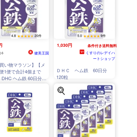
4.8
20件
5.0
9件
円
1,030円
条件付き送料無料
くすりのレデイハ
健美王国
ﾝﾄ
ートショップ
買い物マラソン】【メ
ＤＨＣ ヘム鉄 60日分
便1便で合計4個まで
120粒
】DHC ヘム鉄 60日分
!!DHC28 】