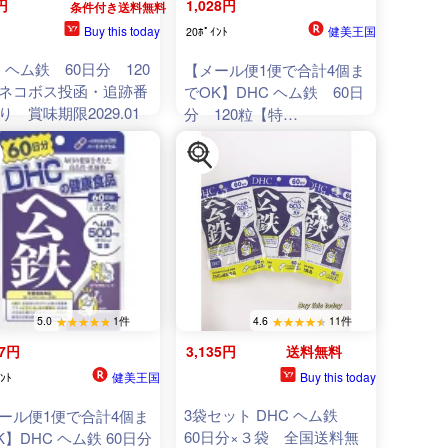
円
1,028円
条件付き送料無料
Buy this today
健美王国
20ﾎﾟｲﾝﾄ
C ヘム鉄 60日分 120
【メール便1便で合計4個ま
ネコボス投函・追跡番
でOK】DHC ヘム鉄 60日
り 賞味期限2029.01
分 120粒【特
価!!DHC25】
5.0
1件
4.6
11件
97円
3,135円
送料無料
健美王国
Buy this today
ﾝﾄ
3袋セット DHC ヘム鉄
ール便1便で合計4個ま
60日分×３袋 全国送料無
K】DHC ヘム鉄 60日分