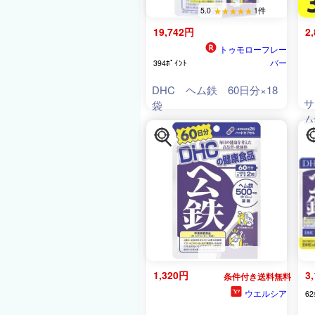
5.0
1件
19,742円
2
トゥモローフレー
バー
394ﾎﾟｲﾝﾄ
DHC ヘム鉄 60日分×18
サ
袋
ム
日
1,320円
3
条件付き送料無料
ウエルシア
62