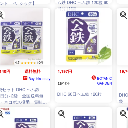
ム鉄 DHC ヘム鉄 120粒 60
ント ベ−シック】
日分 (1個)
4.7
10件
,140円
送料無料
1,197円
19,
BOTANIC
Buy this today
GARDEN
22ﾎﾟｲﾝﾄ
袋セット DHC ヘム鉄
DHC 60日ヘム鉄 120粒
DH
0日分×2袋 全国送料無
袋
・ネコポス投函 賞味期
2029.01