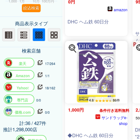
1,000
1万
10万
100万円
0円
9
絞込検索
amazon
DHC ヘム鉄 60日分
商品表示タイプ
サ
ム
日
検索店舗
楽天
17/264
Amazon
1/1
Yahoo!
18/162
専門店
4.6
86件
0/0
1,000円
2
条件付き送料無料
価格.com
0/0
サンドラッグe-
50
計:36 / 427件
shop
推計1,298,000店
D
◆DHC ヘム鉄 60日分
*