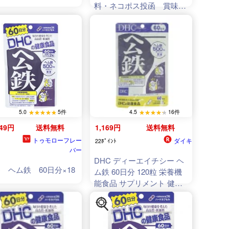
料・ネコポス投函 賞味期
限2029.01
5.0
5件
4.5
16件
749円
送料無料
1,169円
送料無料
トゥモローフレー
ダイキ
22ﾎﾟｲﾝﾄ
バー
DHC ディーエイチシー ヘ
C ヘム鉄 60日分×18
ム鉄 60日分 120粒 栄養機
能食品 サプリメント 健康
食品 女性 鉄分 ビタミン
B12 葉酸 妊婦 美容[ギフト
ラッピング対応]