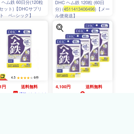
 ヘム鉄 60日分(120粒
DHC ヘム鉄 120粒 (60日
袋セット)【DHCサプリ
分) (
4511413406496
)【メー
ト ベ−シック】
ル便発送】
4.5
6件
21円
送料無料
4,100円
送料無料
通販できるみんな
mamako natural
82ﾎﾟｲﾝﾄ
のお薬(みんなのお薬)
DHC ヘム鉄 60日分 4個セ
リメント 健康食品 ヘ
ット(120粒入×4個セット)
DHC ヘム鉄 120粒 60
栄養機能食品
日分 2個セット
(
4511413406496
)