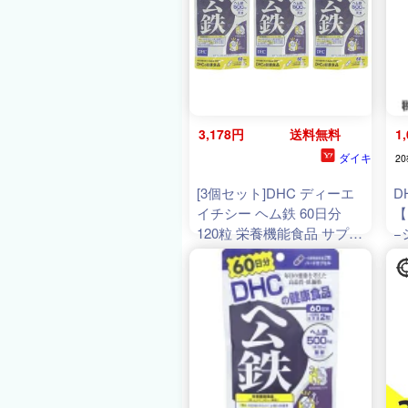
3,178円
送料無料
1
ダイキ
20
[3個セット]DHC ディーエ
D
イチシー ヘム鉄 60日分
【
120粒 栄養機能食品 サプリ
−
メント 健康食品 女性 鉄分
ビタミンB12 葉酸 妊婦 美
容[ギフトラッピング対応]