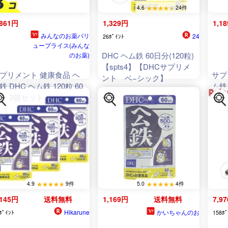
4.6
24件
,861円
1,329円
1,1
みんなのお薬バリ
24
26ﾎﾟｲﾝﾄ
ュープライス(みんな
DHC ヘム鉄 60日分(120粒)
のお薬)
【spts4】【DHCサプリメ
プリメント 健康食品 ヘ
サプ
ント ベ−シック】
鉄 DHC ヘム鉄 120粒 60
ム鉄 
分 3個セット
日分 
4.9
9件
5.0
4件
,145円
送料無料
1,169円
送料無料
7,9
Hikarune
かいちゃんのお
ﾎﾟｲﾝﾄ
158ﾎﾟ