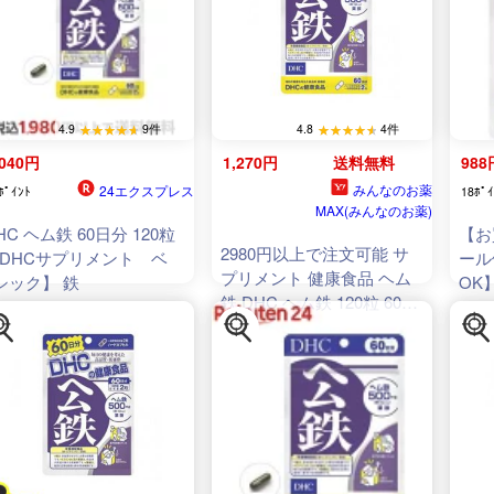
4.9
9件
4.8
4件
,040円
1,270円
送料無料
988
みんなのお薬
24エクスプレス
ﾎﾟｲﾝﾄ
18ﾎﾟｲ
MAX(みんなのお薬)
HC ヘム鉄 60日分 120粒
【お
2980円以上で注文可能 サ
DHCサプリメント ベ
ール
プリメント 健康食品 ヘム
シック】 鉄
OK
鉄 DHC ヘム鉄 120粒 60日
【特価
分 (1個)