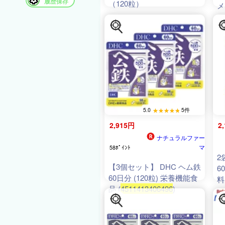
履歴保存
（120粒）
メ
5.0
5件
2,915円
2
ナチュラルファー
マ
58ﾎﾟｲﾝﾄ
2
【3個セット】 DHC ヘム鉄
6
60日分 (120粒) 栄養機能食
料
品 (
4511413406496
)
限