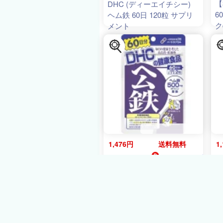
【
DHC (ディーエイチシー)
6
ヘム鉄 60日 120粒 サプリ
ク
メント
康
エ
免
疲
助
解
料
1,476円
送料無料
1
ドレミドラッグ
28ﾎﾟｲﾝﾄ
DHC ヘム鉄 60日分(120
D
粒)×1個
4511413406496
ム
【取寄商品】【健康食品】
能
【栄養機能食品】
食
B