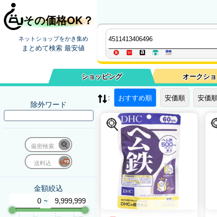
その価格OK？
ネットショップをかき集め
まとめて検索 最安値
ショッピング
オークショ
:
おすすめ順
安価順
安価順
除外ワード
厳密検索
送料込
金額絞込
~