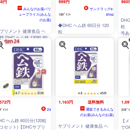
58円
999円
960
みんなのお薬バリ
サンドラッグe-
ュープライス(みんな
shop
18ﾎﾟｲﾝﾄ
DH
のお薬)
◆DHC ヘム鉄 60日分 120
粒 
プリメント 健康食品 ヘ
粒
号あ
鉄 DHC ヘム鉄 120粒 60
分 (1個)
4.7
31件
4.8
45件
,572円
1,163円
送料無料
1,0
通販できるみんな
24
ﾎﾟｲﾝﾄ
20ﾎﾟｲ
のお薬(みんなのお薬)
HC ヘム鉄 60日分(120粒
【メ
サプリメント 健康食品 ヘ
2コセット)【DHCサプリ
でO