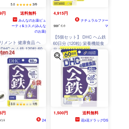
5.0
3件
89円
送料無料
4,915円
みんなのお薬ビュ
ナチュラルファー
ーティ&コスメ(みんな
マ
98ﾎﾟｲﾝﾄ
のお薬)
【5個セット】 DHC ヘム鉄
リメント 健康食品 ヘ
60日分 (120粒) 栄養機能食
DHC ヘム鉄 120粒 60
品 (
4511413406496
)
(1個)
3.0
1件
76円
1,500円
送料無料
24
花x花ドラッグDS
ｲﾝﾄ