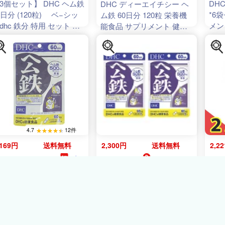
3個セット】 DHC ヘム鉄
DHC
DHC ディーエイチシー ヘ
0日分 (120粒) ベ−シッ
*6
ム鉄 60日分 120粒 栄養機
dhc 鉄分 特用 セット 健
メン
能食品 サプリメント 健康
維持 鉄分補給 貧血 対策
食品 女性 鉄分 ビタミン
ネルギー補給 体調管理
B12 葉酸 妊婦 美容[ギフト
疫力向上 鉄分 サポート
ラッピング対応]
労回復 代謝促進 健康補
 生活習慣 改善 鉄分不足
消 体力増強 美容 送料無
4.7
12件
,169円
送料無料
2,300円
送料無料
2,2
ダイキ
mamako natural
46ﾎﾟｲﾝﾄ
DHC ヘム鉄 60日分 2個セ
HC ディーエイチシー ヘ
サプ
ット(120粒入×2個セット)
鉄 60日分 120粒 栄養機
ム鉄 
栄養機能食品
食品 サプリメント 健康
(
4511413406496
)
品 女性 鉄分 ビタミン
12 葉酸 妊婦 美容[ギフト