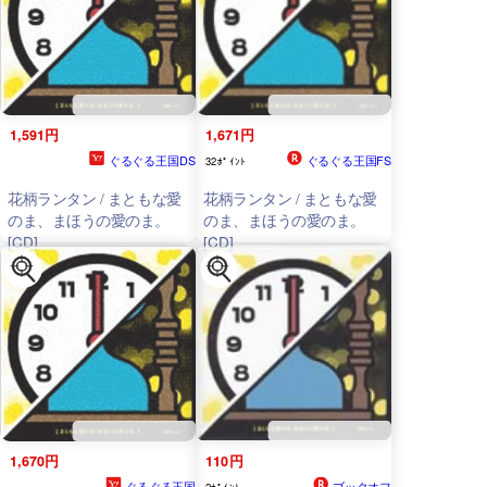
1,591円
1,671円
ぐるぐる王国DS
ぐるぐる王国FS
32ﾎﾟｲﾝﾄ
花柄ランタン / まともな愛
花柄ランタン / まともな愛
のま、まほうの愛のま。
のま、まほうの愛のま。
[CD]
[CD]
1,670円
110円
ぐるぐる王国
ブックオフ
2ﾎﾟｲﾝﾄ