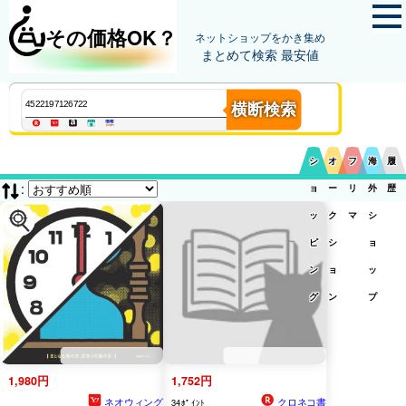
その価格OK？
ネットショップをかき集め
まとめて検索 最安値
横断検索
シ
オ
フ
海
履
:
ョ
ー
リ
外
歴
ッ
ク
マ
シ
ピ
シ
ョ
ン
ョ
ッ
グ
ン
プ
1,980円
1,752円
ネオウィング
クロネコ書
34ﾎﾟｲﾝﾄ