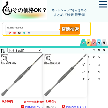
その価格OK？
ネットショップをかき集め
まとめて検索 最安値
横断検索
シ
オ
フ
海
履
:
ョ
ー
リ
外
歴
ッ
ク
マ
シ
ピ
シ
ョ
ン
ョ
ッ
グ
ン
プ
9,680円
9,680円
条件付き送料無料
釣具のポイント
釣具のマスタック
192ﾎﾟｲﾝﾄ