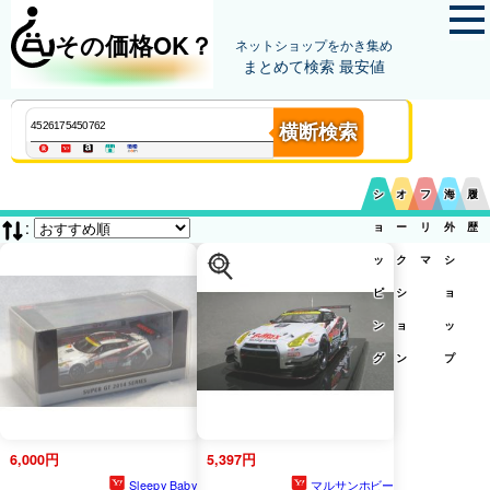
その価格OK？
ネットショップをかき集め
まとめて検索 最安値
横断検索
シ
オ
フ
海
履
:
ョ
ー
リ
外
歴
ッ
ク
マ
シ
ピ
シ
ョ
ン
ョ
ッ
グ
ン
プ
6,000円
5,397円
Sleepy Baby
マルサンホビー