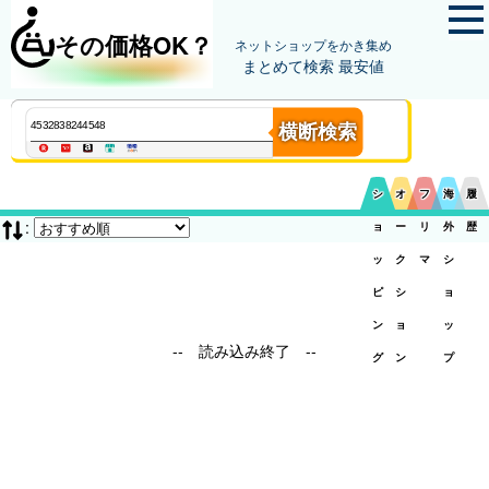
その価格OK？
ネットショップをかき集め
まとめて検索 最安値
横断検索
シ
オ
フ
海
履
:
ョ
ー
リ
外
歴
ッ
ク
マ
シ
ピ
シ
ョ
ン
ョ
ッ
-- 読み込み終了 --
グ
ン
プ