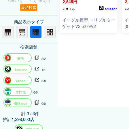
1,000
1万
10万
100万円
2,545円
2
絞込検索
amazon
25ﾎﾟｲﾝﾄ
42
イーグル模型 トリプルター
イ
商品表示タイプ
ゲットV2 5279V2
タ
検索店舗
楽天
2/2
Amazon
1/1
Yahoo!
0/0
専門店
0/0
価格.com
0/0
計:3 / 3件
推計1,298,000店