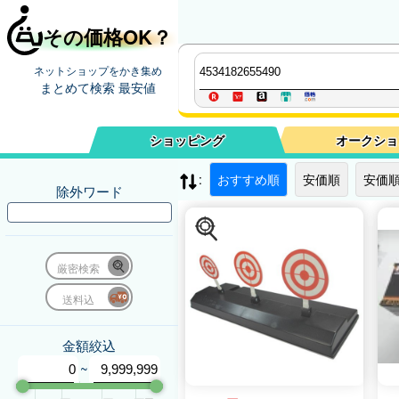
その価格OK？
ネットショップをかき集め
まとめて検索 最安値
ショッピング
オークショ
:
おすすめ順
安価順
安価順
除外ワード
厳密検索
送料込
金額絞込
~