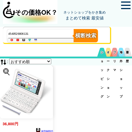
その価格OK？
ネットショップをかき集め
まとめて検索 最安値
横断検索
シ
オ
フ
海
履
:
ョ
ー
リ
外
歴
ッ
ク
マ
シ
ピ
シ
ョ
ン
ョ
ッ
グ
ン
プ
36,800円
amazon