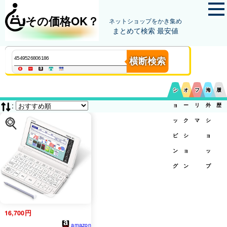
その価格OK？
ネットショップをかき集め
まとめて検索 最安値
横断検索
シ
オ
フ
海
履
:
ョ
ー
リ
外
歴
ッ
ク
マ
シ
ピ
シ
ョ
ン
ョ
ッ
グ
ン
プ
16,700円
amazon