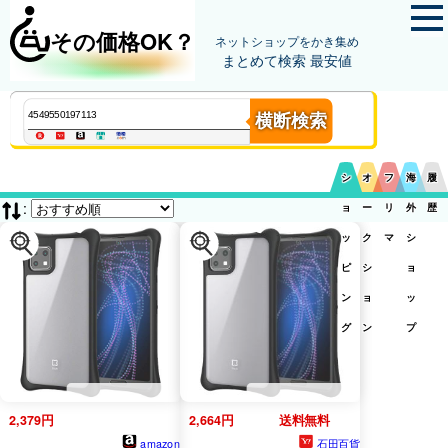
その価格OK？
ネットショップをかき集め
まとめて検索 最安値
横断検索
シ
オ
フ
海
履
:
ョ
ー
リ
外
歴
ッ
ク
マ
シ
ピ
シ
ョ
ン
ョ
ッ
グ
ン
プ
2,379円
2,664円
送料無料
amazon
石田百貨