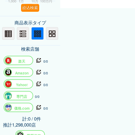
1,000
1万
10万
100万円
絞込検索
商品表示タイプ
検索店舗
楽天
0/0
Amazon
0/0
Yahoo!
0/0
専門店
0/0
価格.com
0/0
計:0 / 0件
推計1,298,000店