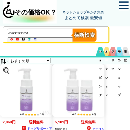
その価格OK？
ネットショップをかき集め
まとめて検索 最安値
横断検索
シ
オ
フ
海
履
:
ョ
ー
リ
外
歴
ッ
ク
マ
シ
ピ
シ
ョ
ン
ョ
ッ
グ
ン
プ
4.0
5件
4.8
4件
2,860円
送料無料
5,181円
送料無料
ドッグサポートア
アエコム
102ﾎﾟｲﾝﾄ