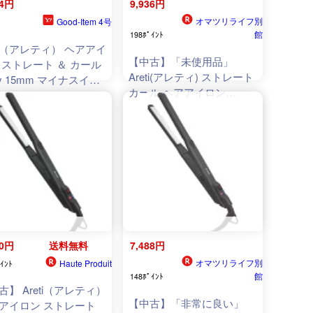
34円
9,936円
オマツリライフ別
Good-Item 4号
館
198ﾎﾟｲﾝﾄ
eti（アレティ） ヘアアイ
【中古】「未使用品」
 ストレート ＆ カール
Areti(アレティ) ストレート
ay 15mm マイナスイオ
カール ヘアアイロン
ンズ i628BK プレシジ
i628BK (ブラック)
80円
送料無料
7,488円
オマツリライフ別
Haute Produit
ｲﾝﾄ
館
148ﾎﾟｲﾝﾄ
古】 Areti（アレティ）
【中古】「非常に良い」
アイロン ストレート