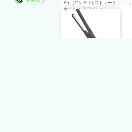
履歴保存
Areti(アレティ) ストレート
ト
カール ヘアアイロン
2
i628BK (ブラック)
メ
8
2
ム
i
色
1
6,848円
オマツリライフ別
館
136ﾎﾟｲﾝﾄ
【中古】Areti(アレティ) ス
トレート カール ヘアアイ
ロン i628BK (ブラック)