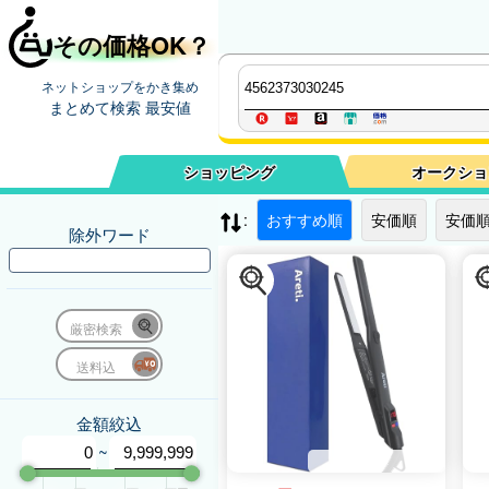
その価格OK？
ネットショップをかき集め
まとめて検索 最安値
ショッピング
オークショ
:
おすすめ順
安価順
安価順
除外ワード
厳密検索
送料込
金額絞込
~