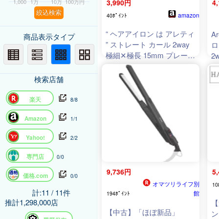
1,000
1万
10万
100万円
3,990円
4
絞込検索
amazon
40ﾎﾟｲﾝﾄ
“ ヘアアイロン は アレティ
A
商品表示タイプ
” ストレート カール 2way
ロ
極細✕極長 15mm プレート
2
急速170℃ たくさん挟めて
ン
時短 メンズ 前髪 ダメージ
ョ
検索店舗
レス 60℃から230℃まで
細かな34段階温度設定 チ
楽天
8/8
タニウムコーティング
Areti-i628BK 海外対応
Amazon
1/1
Yahoo!
2/2
専門店
0/0
9,736円
5
価格.com
0/0
オマツリライフ別
10
計:11 / 11件
館
194ﾎﾟｲﾝﾄ
推計1,298,000店
【
【中古】「ほぼ新品」
ン