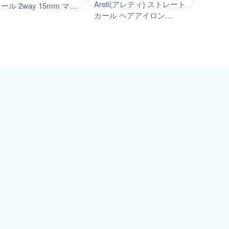
Areti(アレティ) ストレート
ール 2way 15mm マイ
カール ヘアアイロン
イオン メンズ i628BK
i628BK (ブラック)
シジョン