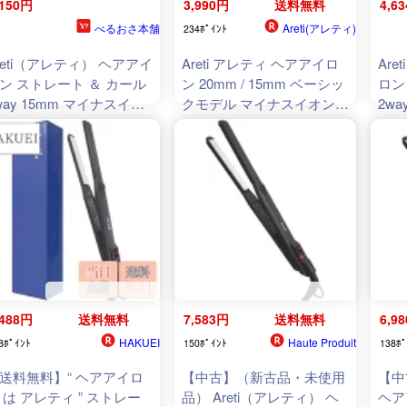
,150円
3,990円
送料無料
4,6
べるおさ本舗
Areti(アレティ)
234ﾎﾟｲﾝﾄ
reti（アレティ） ヘアアイ
Areti アレティ ヘアアイロ
Ar
ン ストレート ＆ カール
ン 20mm / 15mm ベーシッ
ロン
way 15mm マイナスイオ
クモデル マイナスイオン
2w
 メンズ i628BK プレシジ
2way コテ ストレート ＆
ン メ
ン
カール チタニウムコーティ
ョン
ング Almighty(M)
i679BK/i628BK ｜アイロン
ヘアーアイロン
,488円
送料無料
7,583円
送料無料
6,9
HAKUEI
Haute Produit
8ﾎﾟｲﾝﾄ
150ﾎﾟｲﾝﾄ
138ﾎﾟ
送料無料】“ ヘアアイロ
【中古】（新古品・未使用
【中
 は アレティ ” ストレー
品） Areti（アレティ） ヘ
ヘア