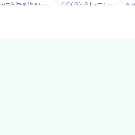
 カール 2way 15mm
アアイロン ストレート ＆
＆ カ
0mm プレート 急速170度
カール 2way 15mm マイナ
ナス
ンズ 前髪 ダメージレス
スイオン メンズ i628BK プ
プレ
0度から240度まで細かな
レシジョン
4段階温度設定 チタニウ
コーティング Areti-
628BK / i679BK 海外対応
：ブラック、サイズ：
5mm