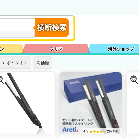
横断検索
ン
フリマ
海外ショップ
（-ポイント）
高価順
4.5
2971件