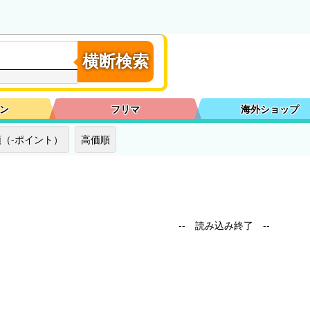
横断検索
ン
フリマ
海外ショップ
（-ポイント）
高価順
-- 読み込み終了 --