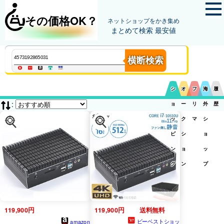
その価格OK？
ネットショップをかき集め
まとめて検索 最安値
横断検索
シ
オ
フ
海
履
:
ョ
ー
リ
外
歴
ッ
ク
マ
シ
ピ
シ
ョ
ン
ョ
ッ
グ
ン
プ
119,900円
119,900円
送料無料
ビーベストショッ
amazon