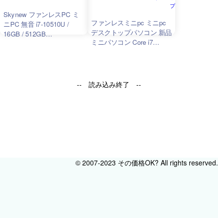
プ
Skynew ファンレスPC ミ
ファンレスミニpc ミニpc
ニPC 無音 i7-10510U /
デスクトップパソコン 新品
16GB / 512GB
ミニパソコン Core i7
NVMe/Windows 11 Pro/Wi-
Windows 11 メモリ16GB
Fi 6E / Bluetooth 5.2 第10世
SSD512GB シリアル通信
代 4K 静音 耐久性 省電力
COMポート 省スペース
Wake on Lan(WOL) PXEブ
Skynew K9
ート RTC 通電時自動起動
-- 読み込み終了 --
K9【メーカー保証：1年】
© 2007-2023 その価格OK? All rights reserved.