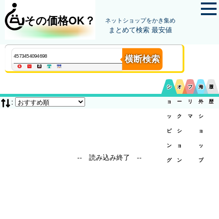
その価格OK？
ネットショップをかき集め
まとめて検索 最安値
横断検索
シ
オ
フ
海
履
:
ョ
ー
リ
外
歴
ッ
ク
マ
シ
ピ
シ
ョ
ン
ョ
ッ
-- 読み込み終了 --
グ
ン
プ