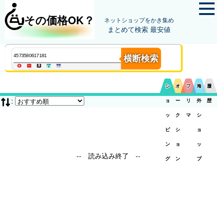
その価格OK？
ネットショップをかき集め
まとめて検索 最安値
横断検索
シ
オ
フ
海
履
:
ョ
ー
リ
外
歴
ッ
ク
マ
シ
ピ
シ
ョ
ン
ョ
ッ
-- 読み込み終了 --
グ
ン
プ