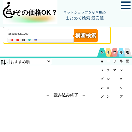
その価格OK？
ネットショップをかき集め
まとめて検索 最安値
横断検索
シ
オ
フ
海
履
:
ョ
ー
リ
外
歴
ッ
ク
マ
シ
ピ
シ
ョ
ン
ョ
ッ
-- 読み込み終了 --
グ
ン
プ