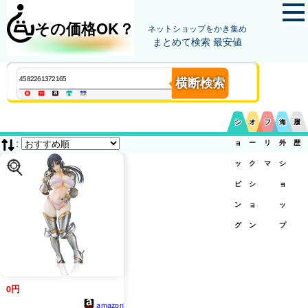
その価格OK？
ネットショップをかき集め
まとめて検索 最安値
横断検索
シ
オ
フ
海
履
:
ョ
ー
リ
外
歴
ッ
ク
マ
シ
ピ
シ
ョ
ン
ョ
ッ
グ
ン
プ
0円
amazon