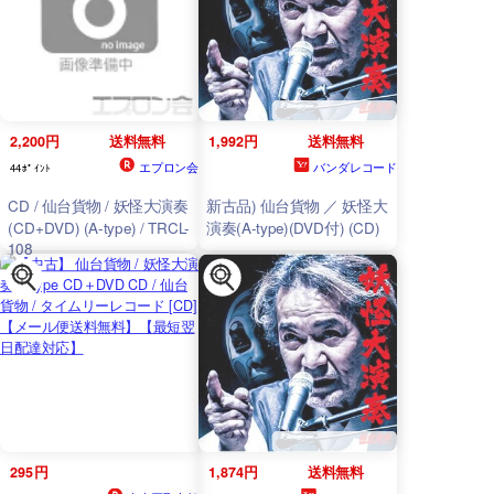
2,200円
送料無料
1,992円
送料無料
エプロン会
バンダレコード
44ﾎﾟｲﾝﾄ
CD / 仙台貨物 / 妖怪大演奏
新古品) 仙台貨物 ／ 妖怪大
(CD+DVD) (A-type) / TRCL-
演奏(A-type)(DVD付) (CD)
108
295円
1,874円
送料無料