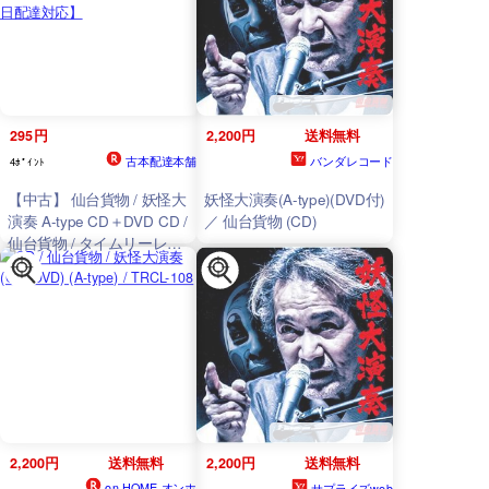
295円
2,200円
送料無料
古本配達本舗
バンダレコード
4ﾎﾟｲﾝﾄ
【中古】 仙台貨物 / 妖怪大
妖怪大演奏(A-type)(DVD付)
演奏 A-type CD＋DVD CD /
／ 仙台貨物 (CD)
仙台貨物 / タイムリーレコ
ード [CD]【メール便送料無
料】【最短翌日配達対応】
2,200円
送料無料
2,200円
送料無料
on HOME-オンホ
サプライズweb