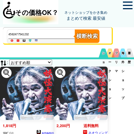
その価格OK？
ネットショップをかき集め
まとめて検索 最安値
横断検索
シ
オ
フ
海
履
:
ョ
ー
リ
外
歴
ッ
ク
マ
シ
ピ
シ
ョ
ン
ョ
ッ
グ
ン
プ
1,818円
2,200円
送料無料
amazon
ネオウィング
18ﾎﾟｲﾝﾄ