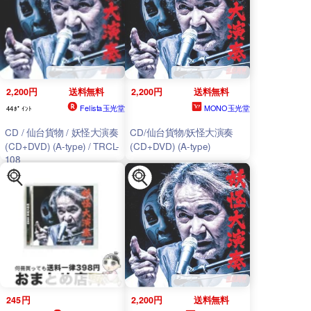
2,200円
送料無料
2,200円
送料無料
Felista玉光堂
MONO玉光堂
44ﾎﾟｲﾝﾄ
CD / 仙台貨物 / 妖怪大演奏
CD/仙台貨物/妖怪大演奏
(CD+DVD) (A-type) / TRCL-
(CD+DVD) (A-type)
108
245円
2,200円
送料無料