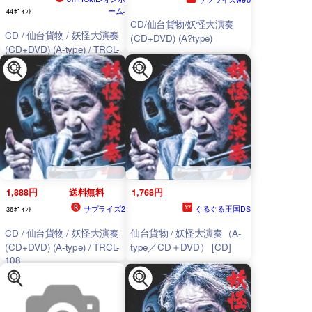
ーム-
44ﾎﾟｲﾝﾄ
CD/仙台貨物/妖怪大演奏
CD / 仙台貨物 / 妖怪大演奏
(CD+DVD) (A?type)
(CD+DVD) (A-type) / TRCL-
108
1,888円
送料無料
1,768円
サプライズ2
ぐるぐる王国DS
36ﾎﾟｲﾝﾄ
CD / 仙台貨物 / 妖怪大演奏
仙台貨物 / 妖怪大演奏（A-
(CD+DVD) (A-type) / TRCL-
type／CD＋DVD） [CD]
108