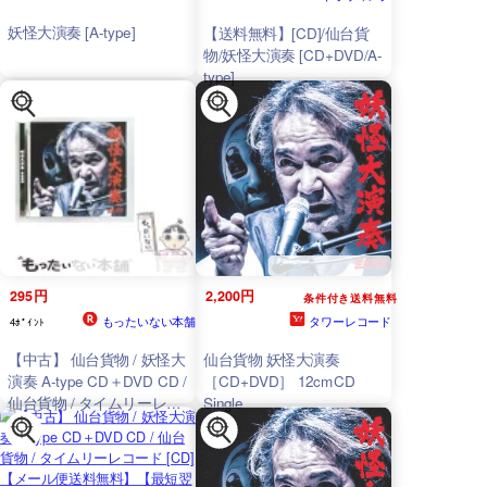
妖怪大演奏 [A-type]
【送料無料】[CD]/仙台貨
物/妖怪大演奏 [CD+DVD/A-
type]
295円
2,200円
条件付き送料無料
もったいない本舗
タワーレコード
4ﾎﾟｲﾝﾄ
【中古】 仙台貨物 / 妖怪大
仙台貨物 妖怪大演奏
演奏 A-type CD＋DVD CD /
［CD+DVD］ 12cmCD
仙台貨物 / タイムリーレコ
Single
ード [CD]【メール便送料無
料】【最短翌日配達対応】