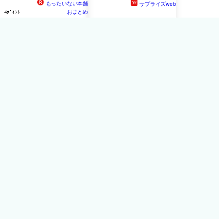
もったいない本舗
サプライズweb
おまとめ
4ﾎﾟｲﾝﾄ
CD/仙台貨物/妖怪大演奏
【中古】 仙台貨物 / 妖怪大
(CD+DVD) (A?type)【Pア
演奏 A-type CD＋DVD CD /
ップ
仙台貨物 / タイムリーレコ
ード [CD]【宅配便出荷】
1,857円
ぐるぐる王国FS
36ﾎﾟｲﾝﾄ
仙台貨物 / 妖怪大演奏（A-
type／CD＋DVD） [CD]