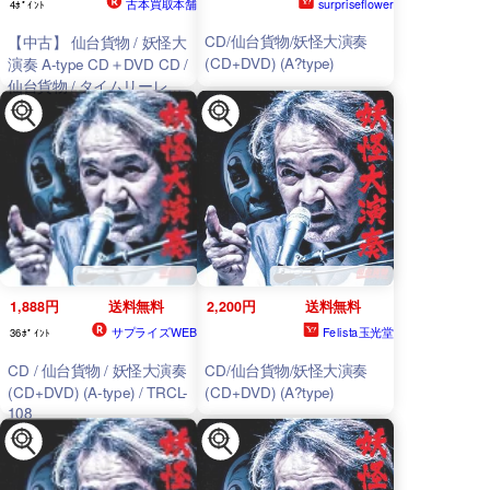
古本買取本舗
surpriseflower
4ﾎﾟｲﾝﾄ
CD/仙台貨物/妖怪大演奏
【中古】 仙台貨物 / 妖怪大
(CD+DVD) (A?type)
演奏 A-type CD＋DVD CD /
仙台貨物 / タイムリーレコ
ード [CD]【メール便送料無
料】【最短翌日配達対応】
1,888円
送料無料
2,200円
送料無料
サプライズWEB
Felista玉光堂
36ﾎﾟｲﾝﾄ
CD / 仙台貨物 / 妖怪大演奏
CD/仙台貨物/妖怪大演奏
(CD+DVD) (A-type) / TRCL-
(CD+DVD) (A?type)
108