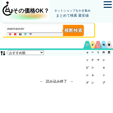
その価格OK？
ネットショップをかき集め
まとめて検索 最安値
横断検索
シ
オ
フ
海
履
:
ョ
ー
リ
外
歴
ッ
ク
マ
シ
ピ
シ
ョ
ン
ョ
ッ
-- 読み込み終了 --
グ
ン
プ