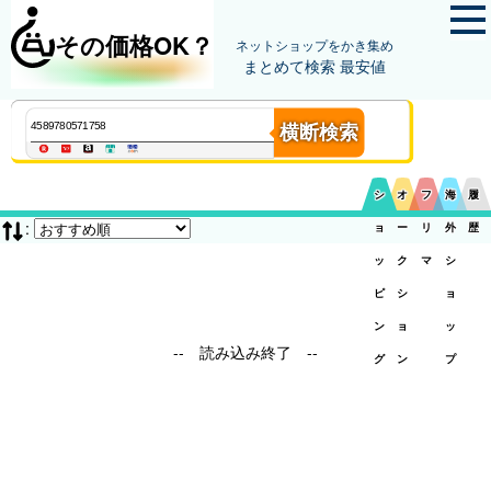
その価格OK？
ネットショップをかき集め
まとめて検索 最安値
横断検索
シ
オ
フ
海
履
:
ョ
ー
リ
外
歴
ッ
ク
マ
シ
ピ
シ
ョ
ン
ョ
ッ
-- 読み込み終了 --
グ
ン
プ