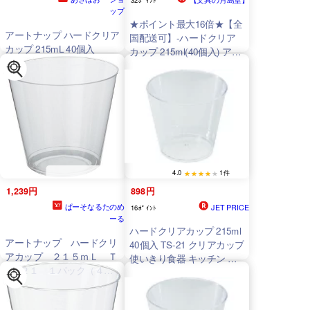
ップ
★ポイント最大16倍★【全
アートナップ ハードクリア
国配送可】-ハードクリア
カップ 215mL 40個入
カップ 215ml(40個入) アー
トナップ 型番 JAN
4901091044385
aso 62-
6539-14 納期約 3営業日-
【医療・研究機器】
4.0
1件
1,239円
898円
ぱーそなるたのめ
JET PRICE
16ﾎﾟｲﾝﾄ
ーる
ハードクリアカップ 215ml
アートナップ ハードクリ
40個入 TS-21 クリアカップ
アカップ ２１５ｍＬ Ｔ
使いきり食器 キッチン テ
Ｓ−２１ １パック（４０
ーブル
個）