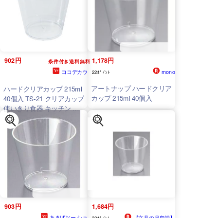
902円
1,178円
条件付き送料無料
ココデカウ
mono
22ﾎﾟｲﾝﾄ
アートナップ ハードクリア
ハードクリアカップ 215ml
カップ 215ml 40個入
40個入 TS-21 クリアカップ
使いきり食器 キッチン テ
ーブル
903円
1,684円
あきばおー ショ
【文具の月島堂】
32ﾎﾟｲﾝﾄ