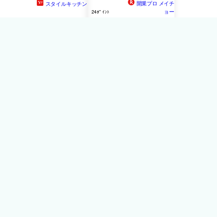
開業プロ メイチ
スタイルキッチン
ョー
24ﾎﾟｲﾝﾄ
ハードクリアカップ
ハードクリアカップ
215cc(40個入)TS-21
215ml(40個入)【人気 業務
用 販売 楽天 通販】【メイ
チョー】
909円
NEXT!
ARTNAP アートナップ ハ
ードクリアカップ ２１５
ｍｌ（４０個入）