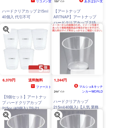
リコメン堂
あきばお〜支
18ﾎﾟｲﾝﾄ
ハードクリアカップ 215ml
【アートナップ
40個入 代引不可
ARTNAP】アートナップ
ハードクリアカップ 215mL
40個入
6,370円
送料無料
1,244円
マルシェ&キッチ
ファースト
ンカーWORLD
24ﾎﾟｲﾝﾄ
【5個セット】アートナッ
ハードクリアカップ
プ ハードクリアカップ
215ml(40個入)【人気 業務
215cc (40個入) TS-21
用 販売 楽天 通販】
215cc φ79×H70 カップ
【ECJ】
No.4473500