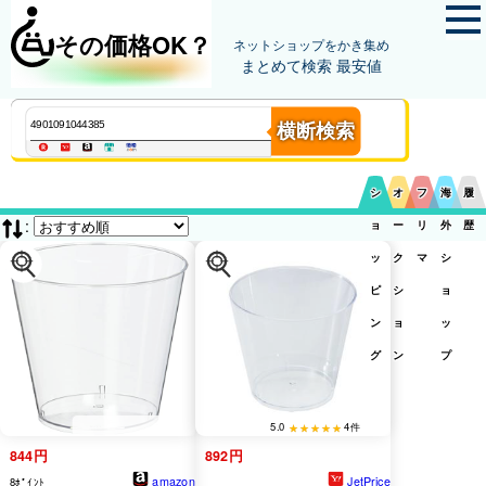
その価格OK？
ネットショップをかき集め
まとめて検索 最安値
横断検索
シ
オ
フ
海
履
:
ョ
ー
リ
外
歴
ッ
ク
マ
シ
ピ
シ
ョ
ン
ョ
ッ
グ
ン
プ
5.0
4件
844円
892円
amazon
JetPrice
8ﾎﾟｲﾝﾄ