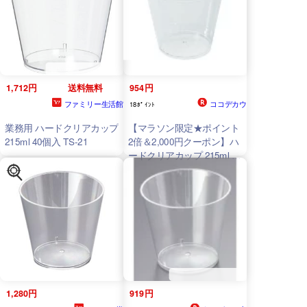
1,712円
送料無料
954円
ファミリー生活館
ココデカウ
18ﾎﾟｲﾝﾄ
業務用 ハードクリアカップ
【マラソン限定★ポイント
215ml 40個入 TS-21
2倍＆2,000円クーポン】ハ
ードクリアカップ 215ml 40
個入 TS-21 クリアカップ
使いきり食器 キッチン テ
ーブル
1,280円
919円