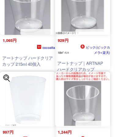
1,065円
929円
ビック(ビックカ
cocoatta
メラ×楽天)
18ﾎﾟｲﾝﾄ
アートナップ ハードクリア
アートナップ｜ARTNAP
カップ 215ml 40個入
ハードクリアカップ
215ml（40個入） ＜
XKT9201＞[XKT9201]
997円
1,244円